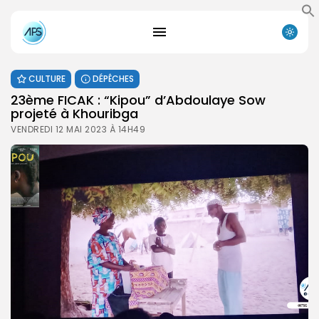
CULTURE
DÉPÊCHES
23ème FICAK : “Kipou” d’Abdoulaye Sow
projeté à Khouribga
VENDREDI 12 MAI 2023 À 14H49