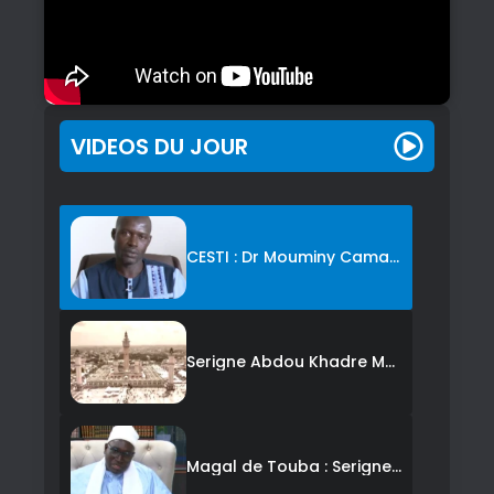
VIDEOS DU JOUR
CESTI : Dr Mouminy Camara dévoile une feuille de route
Serigne Abdou Khadre Mbacké, « Borom Bagdad » : 22 ans d’imamat, 11 mois de khalifat
Magal de Touba : Serigne Ahmadou Badawi Mbacké livre les clés d’un magal réussi