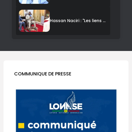
Hassan Naciri : "Les liens entre le Maroc et le Sénégal sont plus forts que les émotions sportives"
Maroc-Sénégal : l’amitié séculaire préservée au-delà des émotions du football, assure l’ambassadeur
COMMUNIQUE DE PRESSE
Némah Bah : L’Or Gris au Cœur de la Mangrove
MagalTouba : ces visages qui font vivre l’héritage de Bamba