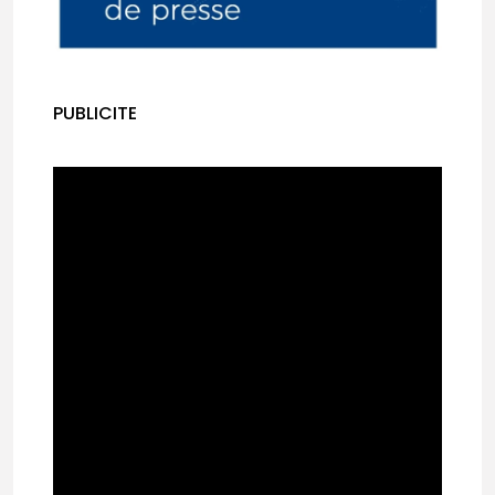
Le modèle de financement mouride, la force de la solidarité
Année internationale des agricultrices : Némabah, au cœur du Delta du Saloum, célèbre l’audace ...
PUBLICITE
Diouloulou : Sur les traces du premier souffle de Lamine Camara
Les Niominka : un modèle de résilience dans les îles du Saloum - TERRE DE VIE