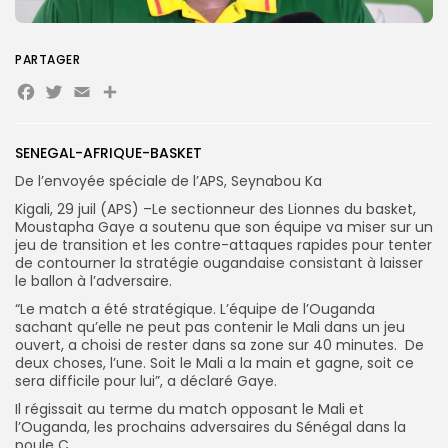
Search
Search
PARTAGER
for:
Button
Facebook
Twitter
Email
Partager
FR
SENEGAL-AFRIQUE-BASKET
De l’envoyée spéciale de l’APS, Seynabou Ka
Kigali, 29 juil (APS) –Le sectionneur des Lionnes du basket,
Moustapha Gaye a soutenu que son équipe va miser sur un
jeu de transition et les contre-attaques rapides pour tenter
de contourner la stratégie ougandaise consistant à laisser
le ballon à l’adversaire.
“Le match a été stratégique. L’équipe de l’Ouganda
sachant qu’elle ne peut pas contenir le Mali dans un jeu
ouvert, a choisi de rester dans sa zone sur 40 minutes. De
deux choses, l’une. Soit le Mali a la main et gagne, soit ce
sera difficile pour lui”, a déclaré Gaye.
Il régissait au terme du match opposant le Mali et
l’Ouganda, les prochains adversaires du Sénégal dans la
poule C.