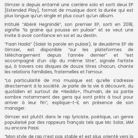
Gimzer a depuis entamé une carrière solo et sorti deux EP
[Extended Play], format de musique dont la durée qui est
plus longue qu’un single et plus court qu’un album.
Intitulé “Abéré Hegnindé”, son premier EP, sorti en 2018,
signifie “la graine qui pousse en pulaar” et se veut une
invite à avoir confiance en soi et au destin.
“Faan Haala” (Saisir la parole en pulaar), le deuxième EP de
Gimzer, est disponible “sur les plateformes de
téléchargement depuis l’année dernier” et “est
accompagné d’un clip du même titre”, signale l’artiste
qui, à travers ces disques de douze titres chacun, chante
les relations familiales, fraternelles et l’amour.
“La particularité de ma musique est qu’elle s’adresse
directement à la société. Je parle de la vie à découvrir, du
quotidien et surtout de +Neddo+, l’humain, de sa partie
sombre notamment des gens qui sont prêts à tout pour
arriver à leur fin”, explique-t-il, en présence de son
manager.
Gimzer est plutôt dans le rap lyriciste, poétique, un genre
popularisé par des rappeurs français tels que Mc Solar, IAM
ou encore Passi.
“Mon style de rap n’est pas stable et est plus orienté vers la