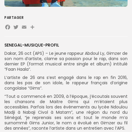
PARTAGER
Search
Search
Facebook
Twitter
Email
Partager
for:
Button
FR
SENEGAL-MUSIQUE-PROFIL
Dakar, 26 oct (APS) – Le jeune rappeur Abdoul Ly, Gimzer de
son nom d’artiste, clame sa passion pour le rap, dans son
dernier EP (format musical entre single et album) intitulé
“Faan Haala”.
L’artiste de 26 ans s’est engagé dans le rap en fin 2016,
dans les pas de son idole, le rappeur français d’origine
congolaise “Gims”.
“Tout a commencé en 2009, à l’époque, j’écoutais souvent
les chansons de Maitre Gims qui m’étaient plus
accessibles. Parfois lors des évènements au lycée Ndoulou
Madji à Nabaji Civol à Matam”, une région du nord du
Sénégal, “je reprenais ses sons et tout le monde m’a
surnommé Gims Junior, le nom a évolué en Gimzer au fil
des années”, raconte l’artiste dans un entretien avec l’APS.