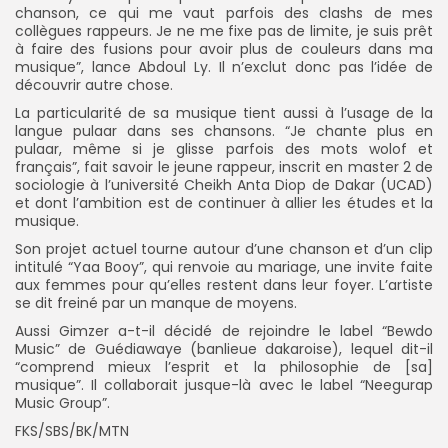
chanson, ce qui me vaut parfois des clashs de mes
collègues rappeurs. Je ne me fixe pas de limite, je suis prêt
à faire des fusions pour avoir plus de couleurs dans ma
musique”, lance Abdoul Ly. Il n’exclut donc pas l’idée de
découvrir autre chose.
La particularité de sa musique tient aussi à l’usage de la
langue pulaar dans ses chansons. “Je chante plus en
pulaar, même si je glisse parfois des mots wolof et
français”, fait savoir le jeune rappeur, inscrit en master 2 de
sociologie à l’université Cheikh Anta Diop de Dakar (UCAD)
et dont l’ambition est de continuer à allier les études et la
musique.
Son projet actuel tourne autour d’une chanson et d’un clip
intitulé “Yaa Booy”, qui renvoie au mariage, une invite faite
aux femmes pour qu’elles restent dans leur foyer. L’artiste
se dit freiné par un manque de moyens.
Aussi Gimzer a-t-il décidé de rejoindre le label “Bewdo
Music” de Guédiawaye (banlieue dakaroise), lequel dit-il
“comprend mieux l’esprit et la philosophie de [sa]
musique”. Il collaborait jusque-là avec le label “Neegurap
Music Group”.
FKS/SBS/BK/MTN