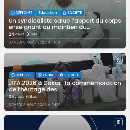
DÉPÊCHES
Education
SOCIÉTÉ
Un syndicaliste salue l’apport du corps
enseignant au maintien du...
24
0
views
likes
SAMEDI 8 AOÛT 2026 À 11H18
DÉPÊCHES
LA UNE
SOCIÉTÉ
JIFA 2026 à Dakar : la commémoration
de l’héritage des...
36
0
views
likes
SAMEDI 8 AOÛT 2026 À 9H35