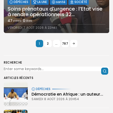
DÉPÊCHES
LA UNE
santé
SOCIÉTÉ
Soins prénataux d’urgence : l’Etat vise
à rendre opérationnels 32...
47
0
views
likes
VENDREDI 7 AOÛT 2026 À 22H41
1
2
…
787
RECHERCHE
ARTICLES RÉCENTS
DÉPÊCHES
Démocratie en Afrique : un auteur...
SAMEDI 8 AOÛT 2026 À 20H54