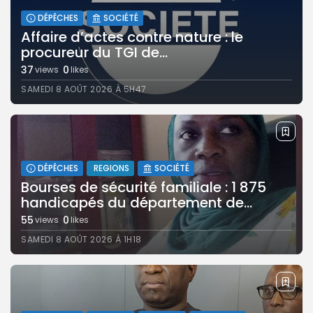
DÉPÊCHES
SOCIÉTÉ
Affaire d’actes contre nature : le
procureur du TGI de...
37
0
views
likes
SAMEDI 8 AOÛT 2026 À 5H47
DÉPÊCHES
REGIONS
SOCIÉTÉ
Bourses de sécurité familiale : 1 875
handicapés du département de...
55
0
views
likes
SAMEDI 8 AOÛT 2026 À 1H18