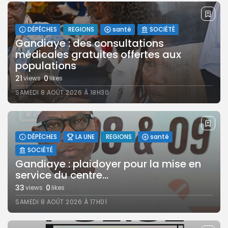
DÉPÊCHES
REGIONS
santé
SOCIÉTÉ
Gandiaye : des consultations
médicales gratuites offertes aux
populations
21
0
views
likes
SAMEDI 8 AOÛT 2026 À 18H30
DÉPÊCHES
LA UNE
REGIONS
santé
SOCIÉTÉ
Gandiaye : plaidoyer pour la mise en
service du centre...
33
0
views
likes
SAMEDI 8 AOÛT 2026 À 17H01