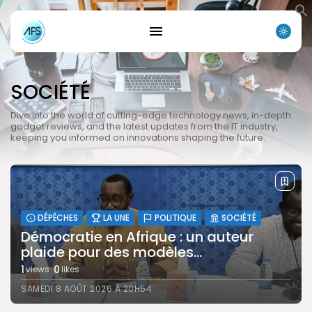
SOCIÉTÉ
Dive into the world of cutting-edge technology news, in-depth
gadget reviews, and the latest updates from the IT industry,
keeping you informed on innovations shaping the future.
DÉPÊCHES
LA UNE
POLITIQUE
SOCIÉTÉ
Démocratie en Afrique : un auteur
plaide pour des modèles...
1
0
views
likes
Search
Search
for:
Button
SAMEDI 8 AOÛT 2026 À 20H54
FR