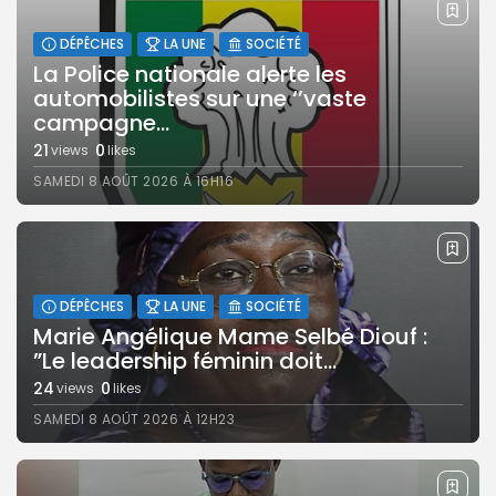
DÉPÊCHES
LA UNE
SOCIÉTÉ
La Police nationale alerte les
automobilistes sur une ‘’vaste
campagne...
21
0
views
likes
SAMEDI 8 AOÛT 2026 À 16H16
DÉPÊCHES
LA UNE
SOCIÉTÉ
Marie Angélique Mame Selbé Diouf :
”Le leadership féminin doit...
24
0
views
likes
SAMEDI 8 AOÛT 2026 À 12H23