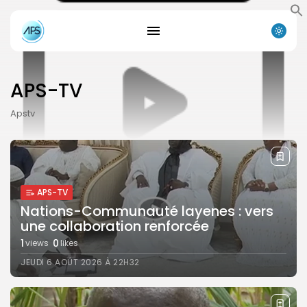
APS-TV
Apstv
APS-TV
Nations-Communauté layenes : vers
une collaboration renforcée
1
0
views
likes
JEUDI 6 AOÛT 2026 À 22H32
Search
Search
for:
Button
FR