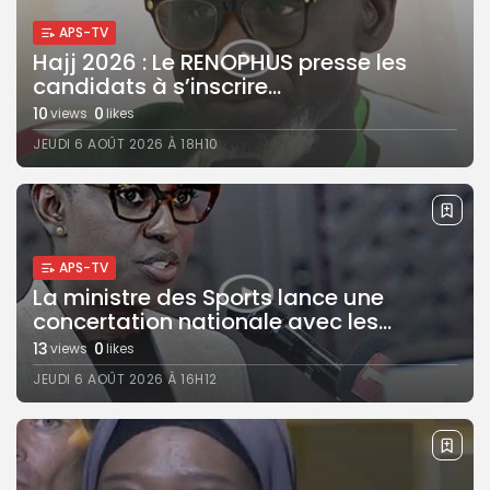
APS-TV
Hajj 2026 : Le RENOPHUS presse les
candidats à s’inscrire...
10
0
views
likes
JEUDI 6 AOÛT 2026 À 18H10
APS-TV
La ministre des Sports lance une
concertation nationale avec les...
13
0
views
likes
JEUDI 6 AOÛT 2026 À 16H12