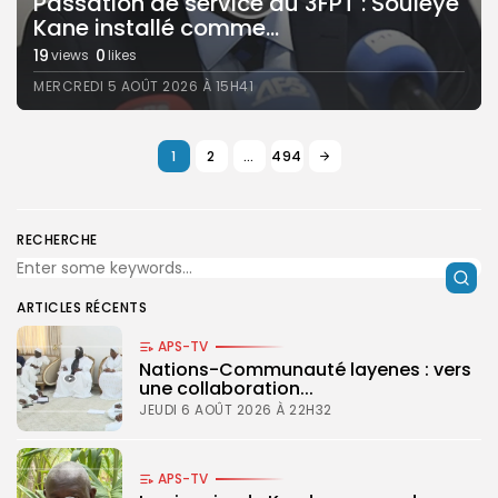
Passation de service au 3FPT : Souleye
Kane installé comme...
19
0
views
likes
MERCREDI 5 AOÛT 2026 À 15H41
1
2
…
494
RECHERCHE
ARTICLES RÉCENTS
APS-TV
Nations-Communauté layenes : vers
une collaboration...
JEUDI 6 AOÛT 2026 À 22H32
APS-TV