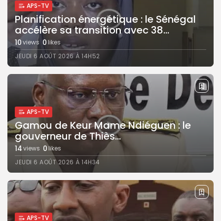
APS-TV
Planification énergétique : le Sénégal
accélère sa transition avec 38...
10
0
views
likes
JEUDI 6 AOÛT 2026 À 14H52
APS-TV
Gamou de Keur Mame Ndiéguen : le
gouverneur de Thiès...
14
0
views
likes
JEUDI 6 AOÛT 2026 À 14H34
APS-TV