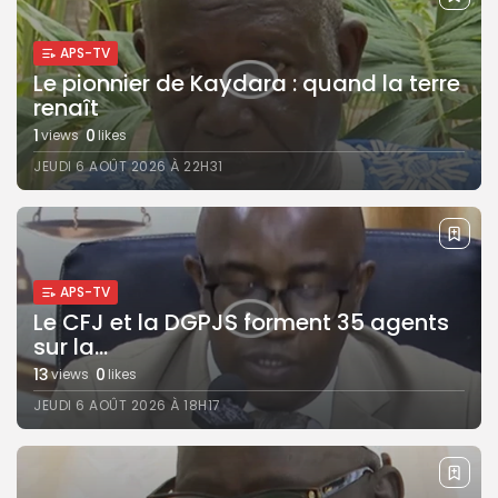
APS-TV
Le pionnier de Kaydara : quand la terre
renaît
1
0
views
likes
JEUDI 6 AOÛT 2026 À 22H31
APS-TV
Le CFJ et la DGPJS forment 35 agents
sur la...
13
0
views
likes
JEUDI 6 AOÛT 2026 À 18H17