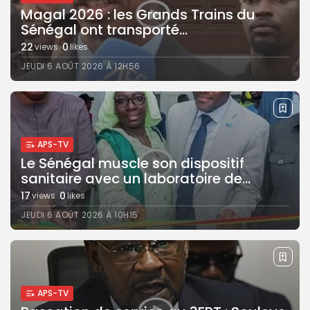
Magal 2026 : les Grands Trains du
Sénégal ont transporté...
22
0
views
likes
JEUDI 6 AOÛT 2026 À 12H56
APS-TV
Le Sénégal muscle son dispositif
sanitaire avec un laboratoire de...
17
0
views
likes
JEUDI 6 AOÛT 2026 À 10H15
APS-TV