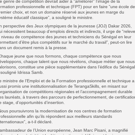
e genre de compétition devrait aider à ”améliorer” l’image de la
ormation professionnelle et technique (FPT) pour en faire ”une école de
remier choix, et non un domaine réservé aux jeunes en marge du
ystème éducatif classique”, a souligné le ministre.
n perspective des Jeux olympiques de la jeunesse (JOJ) Dakar 2026,
ui nécessitent beaucoup d’emplois directs et indirects, il urge de “releve
e niveau de compétence des jeunes et techniciens du Sénégal en leur
ermettant d’être plus compétitifs sur le marché du travail”, peut-on lire
ans un document remis à la presse.
Chaque jeune que nous formons, chaque compétence que nous
éveloppons, chaque talent que nous révélons, chaque métier que nous
alorisons, constitue une pièce supplémentaire dans l’édifice du Sénégal
 souligné Idrissa Samb.
e ministre de l’Emploi et de la Formation professionnelle et technique a
ussi promis une institutionnalisation de TerangaSkills, en misant sur
’organisation de compétitions régionales et l’accompagnement durable
es lauréats, à travers des parcours de perfectionnement, de certificatio
e stage, d’opportunités d’insertion.
Nous poursuivrons la modernisation de nos centres de formation
rofessionnelle afin qu’ils répondent aux meilleurs standards
nternationaux”, a-t-il déclaré.
’ambassadeur de l’Union européenne, Jean Marc Pisani, a magnifié