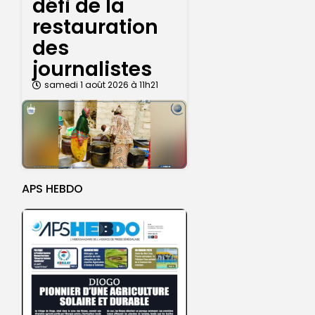
défi de la
restauration
des
journalistes
samedi 1 août 2026 à 11h21
APS HEBDO