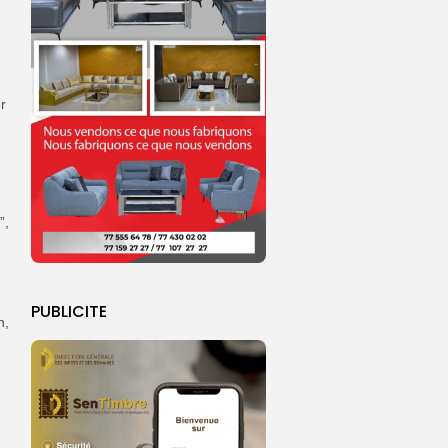
r
”,
PUBLICITE
n,