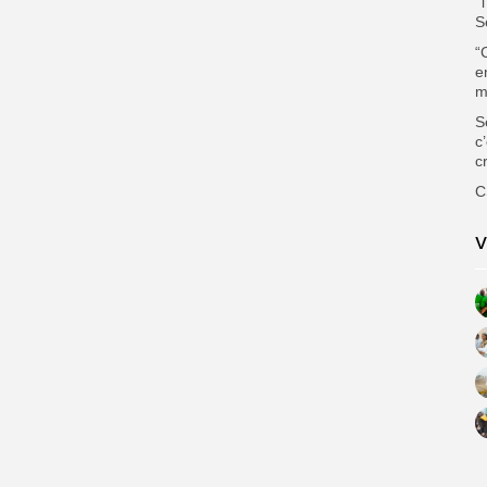
‘
S
“
e
m
S
c
c
C
V