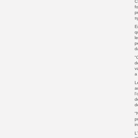
C
f
p
s
E
q
l
p
d
“
d
v
a
L
a
l
d
d
“
p
i
L