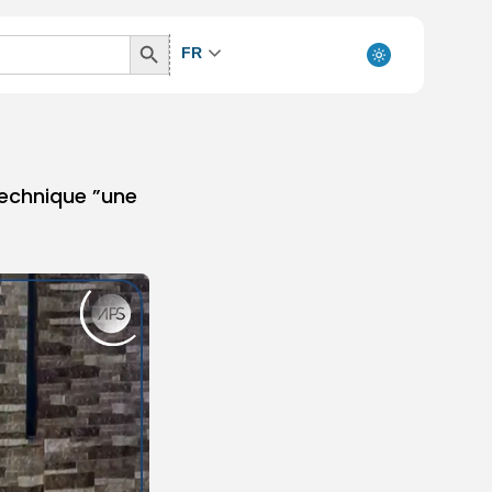
Search
FR
Button
technique ”une