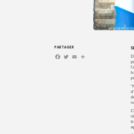
PARTAGER
S
Facebook
Twitter
Email
D
p
l
t
p
”
d
d
n
C
r
t
a