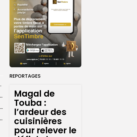
REPORTAGES
centres d’enrôlement à Touba
Magal de
er le statut A de la CNDH : ”une priorité nationale”, selon...
Touba :
Abdoulaye Faye, cocher le temps du Magal, rêve d’un lendemain meilleur
l’ardeur des
cuisinières
26 : Dakar Dem Dikk mobilise 939 rotations et transporte près...
pour relever le