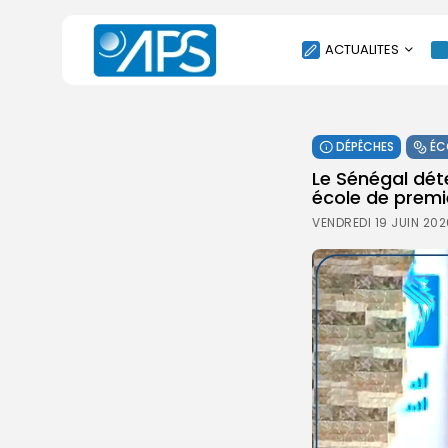
ACTUALITES
POLITIQUE
DÉPÊCHES
ÉC
SOCIÉTÉ
Le Sénégal dét
ÉCONOMIE
école de premie
CULTURE
VENDREDI 19 JUIN 202
SPORT
ENVIRONNEMENT
INTERNATIONAL
AGENDA
SANTE