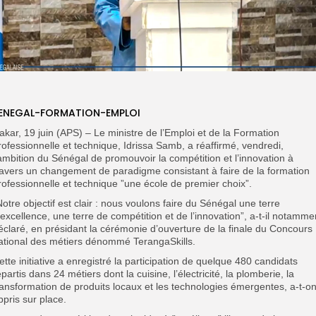
ENEGAL-FORMATION-EMPLOI
akar, 19 juin (APS) – Le ministre de l’Emploi et de la Formation
rofessionnelle et technique, Idrissa Samb, a réaffirmé, vendredi,
’ambition du Sénégal de promouvoir la compétition et l’innovation à
ravers un changement de paradigme consistant à faire de la formation
rofessionnelle et technique ”une école de premier choix”.
Notre objectif est clair : nous voulons faire du Sénégal une terre
’excellence, une terre de compétition et de l’innovation”, a-t-il notamme
éclaré, en présidant la cérémonie d’ouverture de la finale du Concours
ational des métiers dénommé TerangaSkills.
ette initiative a enregistré la participation de quelque 480 candidats
épartis dans 24 métiers dont la cuisine, l’électricité, la plomberie, la
ransformation de produits locaux et les technologies émergentes, a-t-o
ppris sur place.