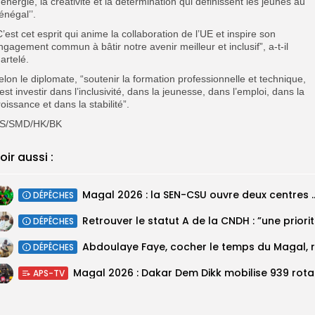
’l’énergie, la créativité et la détermination qui définissent les jeunes au
énégal’’.
C’est cet esprit qui anime la collaboration de l’UE et inspire son
ngagement commun à bâtir notre avenir meilleur et inclusif”, a-t-il
artelé.
elon le diplomate, “soutenir la formation professionnelle et technique,
’est investir dans l’inclusivité, dans la jeunesse, dans l’emploi, dans la
roissance et dans la stabilité”.
S/SMD/HK/BK
oir aussi :
Magal 2026 : la SEN-CSU ouvre deux 
DÉPÊCHES
Retrouv
DÉPÊCHES
DÉPÊCHES
Magal 20
APS-TV