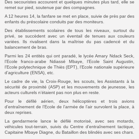
Des secouristes accourent et quelques minutes plus tard, elle se
remet sur pied, soutenue par des compagnes.
A 12 heures 14, la fanfare se met en place, suivie de près par des
enfants du préscolaire conduits par des moniteurs.
Des établissements scolaires de tous les niveaux, surtout du
privé, se succèdent avec un éventail de tenues aux couleurs
variées. Ils rivalisent dans la maîtrise du pas cadencé et du
balancement de bras.
Parmi les 24 entités qui ont paradé, le lycée Amary Ndack Seck,
l’Ecole franco-arabe Ndiassé Mbaye, l’Ecole Saint Augustin,
l’Ecole polytechnique de Thiès (EPT), l’Ecole nationale supérieure
d’agriculture (ENSA), etc.
Le cadre de vie, la Croix-Rouge, les scouts, les Assistants à la
sécurité de proximité (ASP) et les mouvements de jeunesse, les
acteurs culturels n’étaient pas non plus en reste.
Pour le défilé aérien, deux hélicoptères et trois avions
d’entraînement de l’Ecole de l’armée de l’air survolent la place, à
deux reprises.
La gendarmerie lance le défilé motorisé, avec ses motards,
véhicules tout-terrain, suivis du Centre d’entraînement tactique,
Capitaine Mbaye Diagne, du Bataillon des blindés avec ses chars.