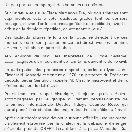
Un peu partout, on aperçoit des hommes en uniforme.
Sur l’avenue et sur la Place Mamadou Dia, où trois tribunes sont
déjà montées côte à côte, quelques gradés font les derniers
réglages, suivant l’ordre de passage établi des défilants, avant le
début de la dernière répétition, en attendant le jour J.
Des badauds alignés le long de la route, se délectent de ces
moments, où ils sont presque en contact direct avec les hommes
de tenue, militaires et paramilitaires.
Aux environs de midi, les majorettes de l’Ecole Sésame,
accompagnées d’un roulement de tam-tams ouvrent le défilé civil.
La participation des premières majorettes, celles du lycée John
Fitzgerald Kennedy remontent à 1976, en présence du Président
Léopold Sédar Senghor, rappelle M. Ciss, le micro-central de la
cérémonie pour le défilé civil.
Poursuivant son rappel historique, il ajoute qu’elles étaient
accompagnées par le groupe du défunt percussionniste de
renommée internationale Doudou Ndiaye Coumba Rose, qui
aurait pensé l’introduction des majorettes dans le défilé du 4 avril.
Après leur chorégraphie devant la tribune officielle, une majorette,
visiblement éprouvée par la chaleur et la débauche d’énergie,
s’écroule, près du CRFPE faisant face à la place Mamadou Dia.