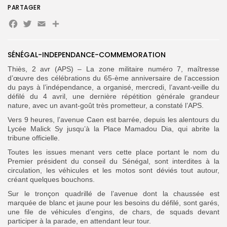
PARTAGER
Facebook
Twitter
Email
Partager
SÉNÉGAL-INDEPENDANCE-COMMEMORATION
Search
Search
for:
Button
Thiès, 2 avr (APS) – La zone militaire numéro 7, maîtresse
d’œuvre des célébrations du 65-ème anniversaire de l’accession
FR
du pays à l’indépendance, a organisé, mercredi, l’avant-veille du
défilé du 4 avril, une dernière répétition générale grandeur
nature, avec un avant-goût très prometteur, a constaté l’APS.
V
ers 9 heures, l’avenue Caen est barrée, depuis les alentours du
Lycée Malick Sy jusqu’à la Place Mamadou Dia, qui abrite la
tribune officielle.
Toutes les issues menant vers cette place portant le nom du
Premier président du conseil du Sénégal, sont interdites à la
circulation, les véhicules et les motos sont déviés tout autour,
créant quelques bouchons.
Sur le tronçon quadrillé de l’avenue dont la chaussée est
marquée de blanc et jaune pour les besoins du défilé, sont garés,
une file de véhicules d’engins, de chars, de squads devant
participer à la parade, en attendant leur tour.