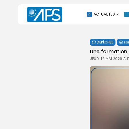
ACTUALITES
POLITIQUE
DÉPÊCHES
sa
SOCIÉTÉ
Une formation 
ÉCONOMIE
JEUDI 14 MAI 2026 À 
CULTURE
SPORT
ENVIRONNEMENT
INTERNATIONAL
AGENDA
SANTE