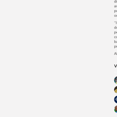
d
a
p
o
‘
d
p
c
b
p
A
V