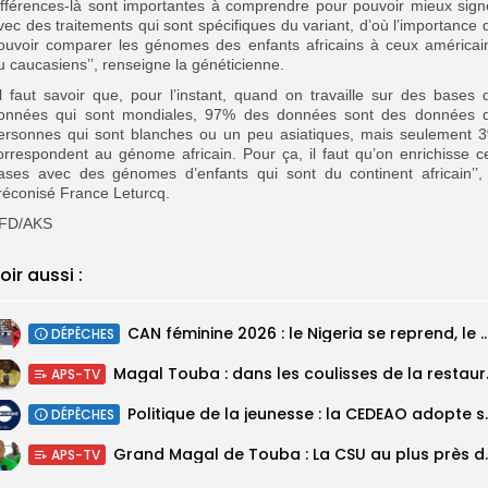
ifférences-là sont importantes à comprendre pour pouvoir mieux sign
vec des traitements qui sont spécifiques du variant, d’où l’importance 
ouvoir comparer les génomes des enfants africains à ceux américai
u caucasiens’’, renseigne la généticienne.
’Il faut savoir que, pour l’instant, quand on travaille sur des bases 
onnées qui sont mondiales, 97% des données sont des données 
ersonnes qui sont blanches ou un peu asiatiques, mais seulement 
orrespondent au génome africain. Pour ça, il faut qu’on enrichisse c
ases avec des génomes d’enfants qui sont du continent africain’’,
réconisé France Leturcq.
FD/AKS
oir aussi :
‎CAN féminine 2026 : le Nigeria se reprend, le Malawi su
DÉPÊCHES
Magal Touba : 
APS-TV
Politique de la jeunesse :
DÉPÊCHES
Grand Magal de Tou
APS-TV