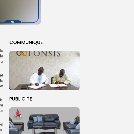
COMMUNIQUE
du
ie
 a
et
le
on
PUBLICITE
ts
ve
ur
en
es