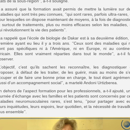
tats de la sous-région’’, a-t-il souligné.
l a assuré que la formation avait permis de mettre la lumière sur d
aladies qui sont très peu connues, ‘’qui sont rares, parfois ultra-rares, 
our lesquelles on dispose maintenant de moyens, à la fois de diagnosti
t surtout de traitements, plus ou moins efficaces selon les maladies, 
ui révolutionnent la vie des patients’’.
l a rappelé que l’école de biologie de Dakar est à sa deuxième édition, 
remière ayant eu lieu il y a trois ans. ‘’Ceux sont des maladies qui 
ont pas spécifiques ni à l’Amérique, ni en Europe, ni au contine
fricain. Elles sont vraiment réparties dans tout le monde’’, a-t-il fa
bserver.
’L’objectif, c’est qu’ils sachent les reconnaître, les diagnostiquer 
roposer, à défaut de les traiter, de les guérir, mais au moins de s’
ccuper et de faire une bonne prise en charge, le tout étant agrémen
ussi d’un accompagnement social’’, a martelé Andoni Urtizberea.
n dehors de l’aspect formation pour les professionnels, a-t-il ajouté, u
ournée d’échange avec les familles et les patients sont concernés par c
aladies neuromusculaires rares, s’est tenu, ‘’pour partager avec e
eurs inquiétudes, leurs espoirs, leur quotidien, et la nécessité de travaill
ous ensemble’’.