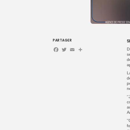
PARTAGER
S
Facebook
Twitter
Email
D
s
d
a
L
d
p
n
‘
c
a
A
‘
f