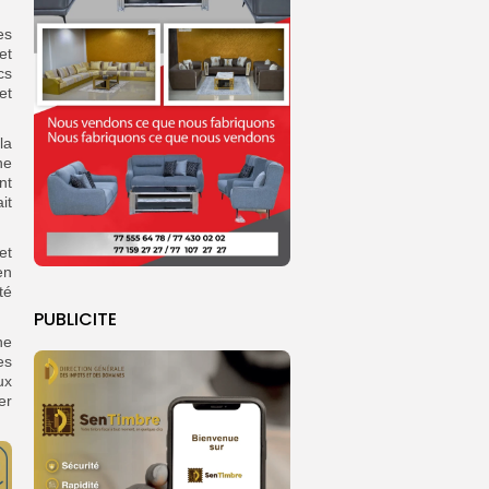
es
et
cs
et
la
ne
nt
it
et
en
té
PUBLICITE
ne
es
ux
er