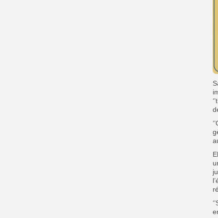
S
i
‘
d
‘
g
a
E
u
j
l
r
‘
e