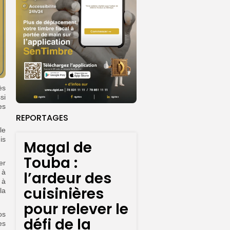
ès
si
es
REPORTAGES
le
is
Magal de
Touba :
er
 à
l’ardeur des
 à
cuisinières
la
pour relever le
os
défi de la
es