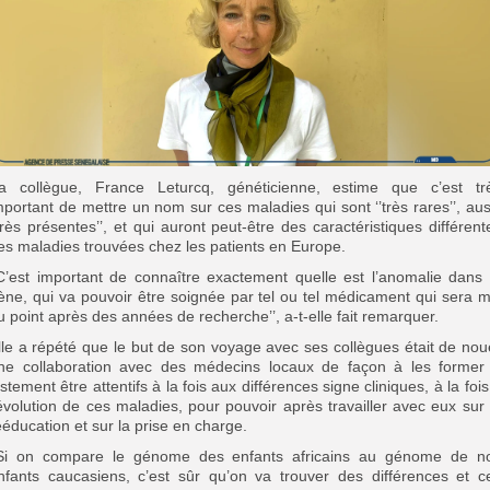
a collègue, France Leturcq, généticienne, estime que c’est tr
mportant de mettre un nom sur ces maladies qui sont ‘’très rares’’, aus
’très présentes’’, et qui auront peut-être des caractéristiques différent
es maladies trouvées chez les patients en Europe.
’C’est important de connaître exactement quelle est l’anomalie dans 
ène, qui va pouvoir être soignée par tel ou tel médicament qui sera m
u point après des années de recherche’’, a-t-elle fait remarquer.
lle a répété que le but de son voyage avec ses collègues était de nou
ne collaboration avec des médecins locaux de façon à les former
ustement être attentifs à la fois aux différences signe cliniques, à la fois
’évolution de ces maladies, pour pouvoir après travailler avec eux sur 
ééducation et sur la prise en charge.
’Si on compare le génome des enfants africains au génome de n
nfants caucasiens, c’est sûr qu’on va trouver des différences et c