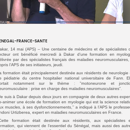
ENEGAL-FRANCE-SANTE
akar, 14 mai (APS) – Une centaine de médecins et de spécialistes 
ecteur ont bénéficié mercredi à Dakar d’une formation en myolog
élivrée par des spécialistes français des maladies neuromusculaires,
ppris l’APS de ses initiateurs, jeudi.
a formation était principalement destinée aux résidents de neurologie 
e pédiatrie du centre hospitalier national universitaire de Fann. El
ortait notamment sur le thème : ”motoneurone et joncti
euromusculaire : prise en charge des maladies neuromusculaires”.
’Je suis à Dakar depuis deux jours en compagnie de deux autres exper
o-animer une école de formation en myologie qui est la science relati
ux muscles, à ses dysfonctionnements,’’ a indiqué à l’APS le professe
ndoni Urtizberea, expert en maladies neuromusculaires en France.
’Cette formation était destinée aux résidents, aux spécialistes 
ormation, qui viennent de l’essentiel du Sénégal, mais aussi des autr