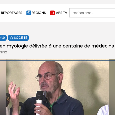
Search
REPORTAGES
RÉGIONS
APS TV
for:
nté
SOCIÉTÉ
en myologie délivrée à une centaine de médecins
17H32