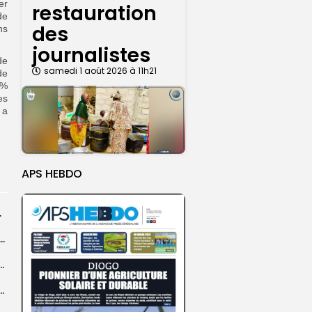
er
restauration
de
des
ns
journalistes
de
samedi 1 août 2026 à 11h21
de
3%
es
 a
APS HEBDO
rprend encore...
dans les coulisses de la restauration de la presse...
 la CEDEAO adopte son plan d’actions stratégiques...
ba : La CSU au plus près des pèlerins