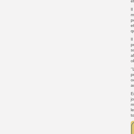
é
I
m
p
e
q
I
p
s
a
o
‘
p
o
a
E
j
m
l
t