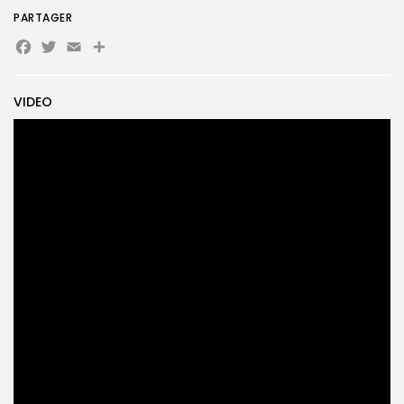
PARTAGER
Search
Search
for:
Button
Facebook
Twitter
Email
Partager
FR
VIDEO