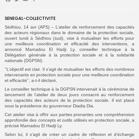
Facebook
Twitter
Email
Partager
SENEGAL-COLLECTIVITE
Sédhiou, 14 avr (APS) – L’atelier de renforcement des capacités
Search
Search
des acteurs régionaux dans le domaine de la protection sociale,
for:
Button
ouvert lundi à Sédhiou (sud), vise à mutualiser les efforts pour
une meilleure coordination et efficacité des interventions, a
FR
annoncé Mamadou El Hadji Ly, conseiller technique à la
Délégation générale à la protection sociale et à la solidarité
nationale (DGPSN).
‘’L’objectif est clair. Il s’agit de mutualiser les efforts des nombreux
intervenants en protection sociale pour une meilleure coordination
et efficacité’’, a-t-il déclaré,
Le conseiller technique à la DGPSN intervenait à la cérémonie de
lancement de l’atelier de deux jours consacré au renforcement
des capacités des acteurs de la protection sociale. Il est placé
sous la présidence du gouverneur Diadia Dia.
Cet atelier vise à offrir aux parties prenantes une compréhension
approfondie des concepts et outils utilisés en protection sociale, a
précisé Mamadou El Hadji Ly.
Selon lui, il s’agit de créer un cadre de réflexion et d’échange