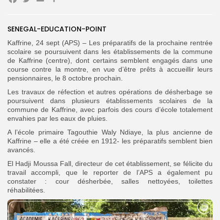
Facebook
Twitter
Email
Partager
SENEGAL-EDUCATION-POINT
Kaffrine, 24 sept (APS) – Les préparatifs de la prochaine rentrée
Search
Search
for:
scolaire se poursuivent dans les établissements de la commune
Button
de Kaffrine (centre), dont certains semblent engagés dans une
course contre la montre, en vue d’être prêts à accueillir leurs
FR
pensionnaires, le 8 octobre prochain.
Les travaux de réfection et autres opérations de désherbage se
poursuivent dans plusieurs établissements scolaires de la
commune de Kaffrine, avec parfois des cours d’école totalement
envahies par les eaux de pluies.
A l’école primaire Tagouthie Waly Ndiaye, la plus ancienne de
Kaffrine – elle a été créée en 1912- les préparatifs semblent bien
avancés.
El Hadji Moussa Fall, directeur de cet établissement, se félicite du
travail accompli, que le reporter de l’APS a également pu
constater : cour désherbée, salles nettoyées, toilettes
réhabilitées.