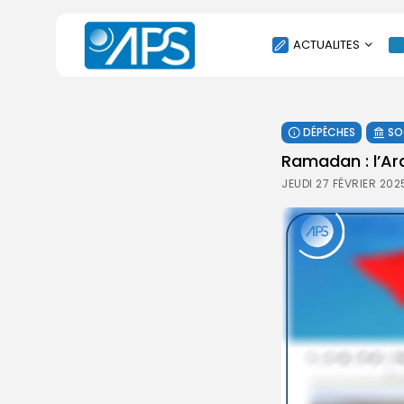
ACTUALITES
POLITIQUE
DÉPÊCHES
SO
SOCIÉTÉ
Ramadan : l’Ar
ÉCONOMIE
JEUDI 27 FÉVRIER 202
CULTURE
SPORT
ENVIRONNEMENT
INTERNATIONAL
AGENDA
SANTE