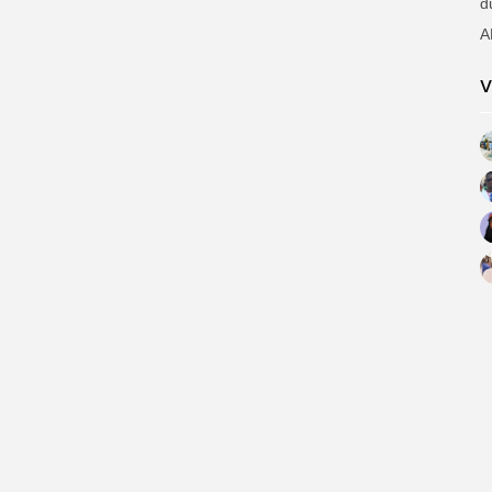
d
A
V