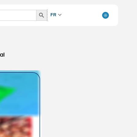
Search
FR
Button
al