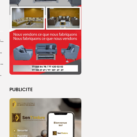
A Touba, la ferveur juvénile au pied des mausolées
convergent vers la Grande Mosquée de Touba pour...
Mariama Tidiany Coundoul, lauréate du Prix africain CEDEAO de l’économie verte
ion du Grand Magal de Touba
PUBLICITE