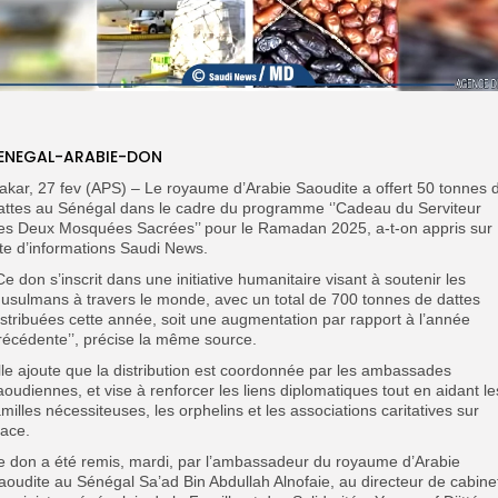
ENEGAL-ARABIE-DON
akar, 27 fev (APS) – Le royaume d’Arabie Saoudite a offert 50 tonnes 
attes au Sénégal dans le cadre du programme ‘’Cadeau du Serviteur
es Deux Mosquées Sacrées’’ pour le Ramadan 2025, a-t-on appris sur
ite d’informations Saudi News.
’Ce don s’inscrit dans une initiative humanitaire visant à soutenir les
usulmans à travers le monde, avec un total de 700 tonnes de dattes
istribuées cette année, soit une augmentation par rapport à l’année
récédente’’, précise la même source.
lle ajoute que la distribution est coordonnée par les ambassades
aoudiennes, et vise à renforcer les liens diplomatiques tout en aidant le
amilles nécessiteuses, les orphelins et les associations caritatives sur
lace.
e don a été remis, mardi, par l’ambassadeur du royaume d’Arabie
aoudite au Sénégal Sa’ad Bin Abdullah Alnofaie, au directeur de cabine