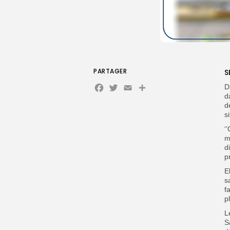
PARTAGER
S
Facebook
Twitter
Email
Partager
D
d
d
s
‘
m
d
p
E
s
f
p
L
S