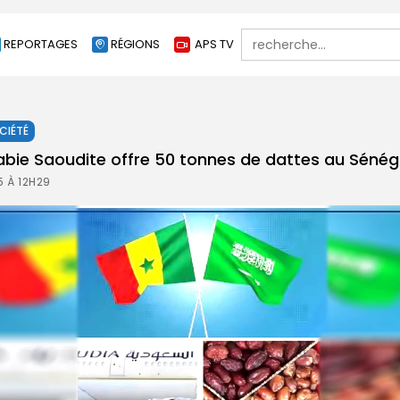
Search
REPORTAGES
RÉGIONS
APS TV
for:
CIÉTÉ
abie Saoudite offre 50 tonnes de dattes au Sénég
5 À 12H29