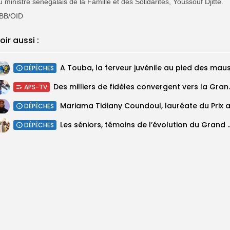
u ministre sénégalais de la Famille et des Solidarités, Youssouf Djitté.
BB/OID
oir aussi :
DÉPÊCHES
Des milliers de fidèles 
APS-TV
DÉPÊCHES
Les séniors, témoins de l’évolut
DÉPÊCHES