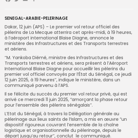
Facebook
Twitter
Email
Partager
Search
Search
for:
SENEGAL-ARABIE-PELERINAGE
Button
Dakar, 12 juin (APS) – Le premier vol retour officiel des
FR
pèlerins de La Mecque atterrira cet après-midi, à 19 heures,
à l’aéroport international Blaise Diagne, annonce le
ministère des Infrastructures et des Transports terrestres
et aériens.
‘’M. Yankoba Diémé, ministre des Infrastructures et des
Transports terrestres et aériens, sera présent à l’Aéroport
International Blaise Diagne pour accueillir les pèlerins du
premier vol officiel convoyés par l’État du Sénégal, ce jeudi
12 juin 2025, à 19 heures’’, indique le ministère, dans un
communiqué parvenu à l’APS.
Il se félicite du succès du premier vol retour privé, qui est
arrivé ce mercredi 11 juin 2025, ”amorçant la phase retour
pour l’ensemble des pèlerins sénégalais’’.
L’Etat du Sénégal, à travers la Délégation générale au
pèlerinage aux lieux saints de l’Islam, a mis en œuvre ”un
dispositif rigoureux couvrant l’ensemble de la chaîne
logistique et organisationnelle du pèlerinage, depuis le
départ jusqu’au retour’’, conclut le communiqué.