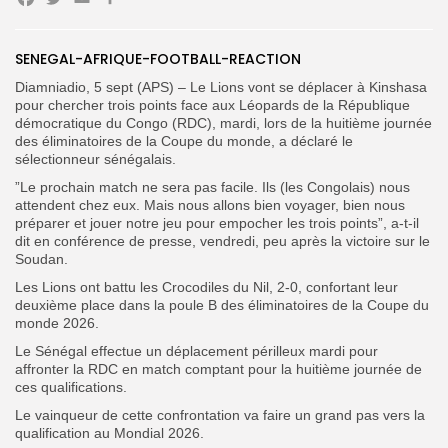
Facebook
Twitter
Email
Partager
Search
Search
for:
SENEGAL-AFRIQUE-FOOTBALL-REACTION
Button
Diamniadio, 5 sept (APS) – Le Lions vont se déplacer à Kinshasa
FR
pour chercher trois points face aux Léopards de la République
démocratique du Congo (RDC), mardi, lors de la huitième journée
des éliminatoires de la Coupe du monde, a déclaré le
sélectionneur sénégalais.
”Le prochain match ne sera pas facile. Ils (les Congolais) nous
attendent chez eux. Mais nous allons bien voyager, bien nous
préparer et jouer notre jeu pour empocher les trois points”, a-t-il
dit en conférence de presse, vendredi, peu après la victoire sur le
Soudan.
Les Lions ont battu les Crocodiles du Nil, 2-0, confortant leur
deuxième place dans la poule B des éliminatoires de la Coupe du
monde 2026.
Le Sénégal effectue un déplacement périlleux mardi pour
affronter la RDC en match comptant pour la huitième journée de
ces qualifications.
Le vainqueur de cette confrontation va faire un grand pas vers la
qualification au Mondial 2026.