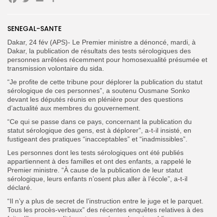
Facebook
Twitter
Email
Partager
Search
Search
SENEGAL-SANTE
for:
Button
Dakar, 24 fév (APS)- Le Premier ministre a dénoncé, mardi, à
FR
Dakar, la publication de résultats des tests sérologiques des
personnes arrêtées récemment pour homosexualité présumée et
transmission volontaire du sida.
“Je profite de cette tribune pour déplorer la publication du statut
sérologique de ces personnes”, a soutenu Ousmane Sonko
devant les députés réunis en plénière pour des questions
d’actualité aux membres du gouvernement.
“Ce qui se passe dans ce pays, concernant la publication du
statut sérologique des gens, est à déplorer”, a-t-il insisté, en
fustigeant des pratiques “inacceptables” et “inadmissibles”.
Les personnes dont les tests sérologiques ont été publiés
appartiennent à des familles et ont des enfants, a rappelé le
Premier ministre. “À cause de la publication de leur statut
sérologique, leurs enfants n’osent plus aller à l’école”, a-t-il
déclaré.
“Il n’y a plus de secret de l’instruction entre le juge et le parquet.
Tous les procès-verbaux” des récentes enquêtes relatives à des