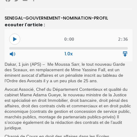
Facebook
Twitter
Email
Partager
SENEGAL-GOUVERNEMENT-NOMINATION-PROFIL
Search
Search
for:
ecouter l'article :
Button
FR
0:00
2:36
1.0x
Dakar, 1 juin (APS) – Me Moussa Sarr, le tout nouveau Garde
des Sceaux, en remplacement de Mme Yassine Fall, est un
éminent avocat d’affaires et un pénaliste inscrit au tableau de
l’Ordre des Avocats il y a un peu plus de 25 ans.
Avocat Associé, Chef du Département Contentieux et qualité du
cabinet Mame Adama Gueye, le nouveau ministre de la Justice
est spécialisé en droit Immobilier, droit bancaire, droit pénal des
affaires, droit des contrats civils et commerciaux et en droit public
économique (contrats de gestion et concession de service public,
marchés publics, montage de partenariats publics-privés) Il
s’occupe également de la rédaction des contrats et de l’audit
juridique.
Chargé de Cours en droit des affaires dans les Ecoles