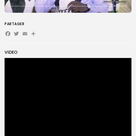
Search
Search
for:
PARTAGER
Button
Facebook
Twitter
Email
Partager
FR
VIDEO