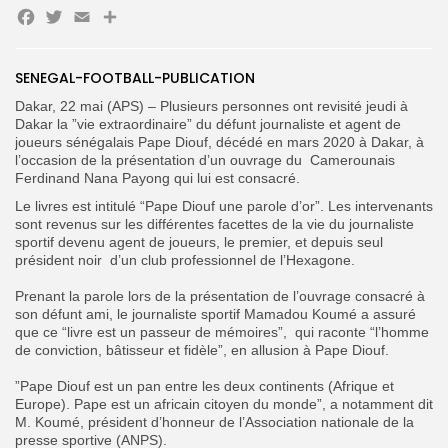
Facebook
Twitter
Email
Partager
Search
Search
SENEGAL-FOOTBALL-PUBLICATION
for:
Button
Dakar, 22 mai (APS) – Plusieurs personnes ont revisité jeudi à
FR
Dakar la ”vie extraordinaire” du défunt journaliste et agent de
joueurs sénégalais Pape Diouf, décédé en mars 2020 à Dakar, à
l’occasion de la présentation d’un ouvrage du Camerounais
Ferdinand Nana Payong qui lui est consacré.
Le livres est intitulé “Pape Diouf une parole d’or”. Les intervenants
sont revenus sur les différentes facettes de la vie du journaliste
sportif devenu agent de joueurs, le premier, et depuis seul
président noir d’un club professionnel de l’Hexagone.
‎Prenant la parole lors de la présentation de l’ouvrage consacré à
son défunt ami, le journaliste sportif Mamadou Koumé a assuré
que ce “livre est un passeur de mémoires”, qui raconte “l’homme
de conviction, bâtisseur et fidèle”, en allusion à Pape Diouf.
‎”Pape Diouf est un pan entre les deux continents (Afrique et
Europe). Pape est un africain citoyen du monde”, a notamment dit
M. Koumé, président d’honneur de l’Association nationale de la
presse sportive (ANPS).