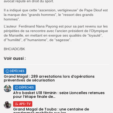
avocat réputé en droit du sport.
‎Il a indiqué que cette “ascension, vertigineuse” de Pape Diouf est
la marque des “grands hommes”, le “ressort des grands
hommes”.
‎L’auteur Ferdinand Nana Payong est pour sa part revenu sur les
péripéties de sa rencontre avec l’ancien président de l’Olympique
de Marseille, en mettant en exergue ses qualités de “loyauté”,
d'”humilité”, d'”humanisme”, de “sagesse”.
‎BHC/ADC/BK
Voir aussi :
DÉPÊCHES
Grand Magal : 289 arrestations lors d’opérations
préventives de sécurisation
DÉPÊCHES
‎Afro basket U18 féminin : seize Lioncelles retenues
pour l’étape finale de...
APS-TV
Grand Magal de Touba : une centaine de
gendarmes mobilisés sur les...