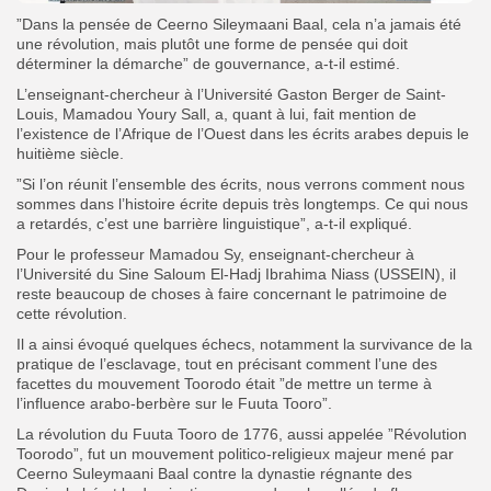
”Dans la pensée de Ceerno Sileymaani Baal, cela n’a jamais été
une révolution, mais plutôt une forme de pensée qui doit
déterminer la démarche” de gouvernance, a-t-il estimé.
L’enseignant-chercheur à l’Université Gaston Berger de Saint-
Louis, Mamadou Youry Sall, a, quant à lui, fait mention de
l’existence de l’Afrique de l’Ouest dans les écrits arabes depuis le
huitième siècle.
”Si l’on réunit l’ensemble des écrits, nous verrons comment nous
sommes dans l’histoire écrite depuis très longtemps. Ce qui nous
a retardés, c’est une barrière linguistique”, a-t-il expliqué.
Pour le professeur Mamadou Sy, enseignant-chercheur à
l’Université du Sine Saloum El-Hadj Ibrahima Niass (USSEIN), il
reste beaucoup de choses à faire concernant le patrimoine de
cette révolution.
Il a ainsi évoqué quelques échecs, notamment la survivance de la
pratique de l’esclavage, tout en précisant comment l’une des
facettes du mouvement Toorodo était ”de mettre un terme à
l’influence arabo-berbère sur le Fuuta Tooro”.
La révolution du Fuuta Tooro de 1776, aussi appelée ”Révolution
Toorodo”, fut un mouvement politico-religieux majeur mené par
Ceerno Suleymaani Baal contre la dynastie régnante des