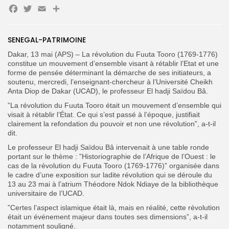
Facebook
Twitter
Email
Partager
SENEGAL-PATRIMOINE
Search
Search
for:
Button
Dakar, 13 mai (APS) – La révolution du Fuuta Tooro (1769-1776)
constitue un mouvement d’ensemble visant à rétablir l’Etat et une
forme de pensée déterminant la démarche de ses initiateurs, a
FR
soutenu, mercredi, l’enseignant-chercheur à l’Université Cheikh
Anta Diop de Dakar (UCAD), le professeur El hadji Saïdou Bâ.
”La révolution du Fuuta Tooro était un mouvement d’ensemble qui
visait à rétablir l’État. Ce qui s’est passé à l’époque, justifiait
clairement la refondation du pouvoir et non une révolution”, a-t-il
dit.
Le professeur El hadji Saïdou Bâ intervenait à une table ronde
portant sur le thème : ”Historiographie de l’Afrique de l’Ouest : le
cas de la révolution du Fuuta Tooro (1769-1776)” organisée dans
le cadre d’une exposition sur ladite révolution qui se déroule du
13 au 23 mai à l’atrium Théodore Ndok Ndiaye de la bibliothèque
universitaire de l’UCAD.
”Certes l’aspect islamique était là, mais en réalité, cette révolution
était un événement majeur dans toutes ses dimensions”, a-t-il
notamment souligné.