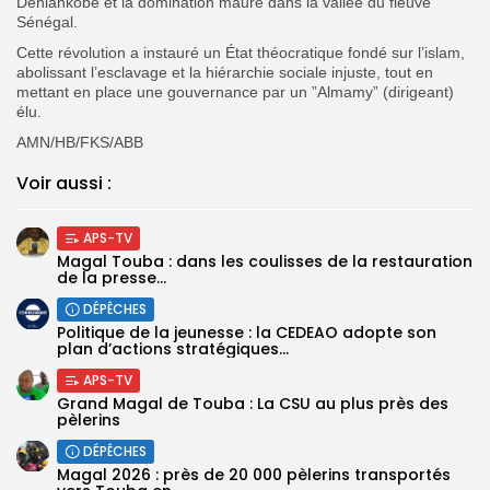
Deniankobé et la domination maure dans la vallée du fleuve
Sénégal.
Cette révolution a instauré un État théocratique fondé sur l’islam,
abolissant l’esclavage et la hiérarchie sociale injuste, tout en
mettant en place une gouvernance par un ”Almamy” (dirigeant)
élu.
AMN/HB/FKS/ABB
Voir aussi :
APS-TV
Magal Touba : dans les coulisses de la restauration
de la presse...
DÉPÊCHES
Politique de la jeunesse : la CEDEAO adopte son
plan d’actions stratégiques...
APS-TV
Grand Magal de Touba : La CSU au plus près des
pèlerins
DÉPÊCHES
Magal 2026 : près de 20 000 pèlerins transportés