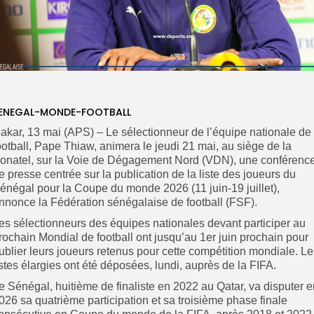
ENEGAL-MONDE-FOOTBALL
akar, 13 mai (APS) – Le sélectionneur de l’équipe nationale de
ootball, Pape Thiaw, animera le jeudi 21 mai, au siège de la
onatel, sur la Voie de Dégagement Nord (VDN), une conférenc
e presse centrée sur la publication de la liste des joueurs du
énégal pour la Coupe du monde 2026 (11 juin-19 juillet),
nnonce la Fédération sénégalaise de football (FSF).
es sélectionneurs des équipes nationales devant participer au
rochain Mondial de football ont jusqu’au 1er juin prochain pour
ublier leurs joueurs retenus pour cette compétition mondiale. Le
istes élargies ont été déposées, lundi, auprès de la FIFA.
‎Le Sénégal, huitième de finaliste en 2022 au Qatar, va disputer 
026 sa quatrième participation et sa troisième phase finale