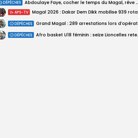
Abdoulaye Faye, cocher le temps du Magal, rêve d’un le
DÉPÊCHES
Magal 20
APS-TV
DÉPÊCHES
‎Afro basket U18 féminin :
DÉPÊCHES