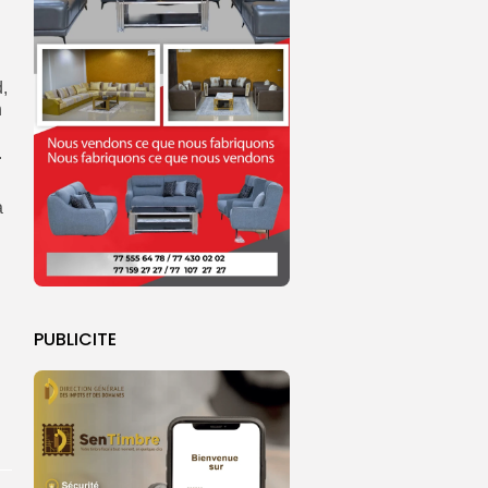
.
,
h
.
à
PUBLICITE