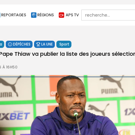
Search
REPORTAGES
RÉGIONS
APS TV
for:
a
DÉPÊCHES
LA UNE
Sport
Pape Thiaw va publier la liste des joueurs sélection
6 À 16H50