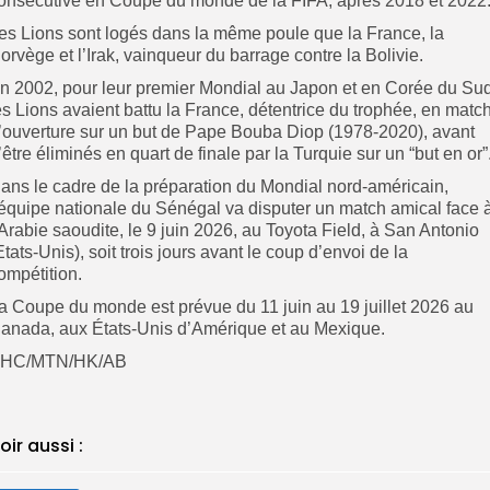
onsécutive en Coupe du monde de la FIFA, après 2018 et 2022
es Lions sont logés dans la même poule que la France, la
orvège et l’Irak, vainqueur du barrage contre la Bolivie.
En 2002, pour leur premier Mondial au Japon et en Corée du Sud
es Lions avaient battu la France, détentrice du trophée, en matc
’ouverture sur un but de Pape Bouba Diop (1978-2020), avant
’être éliminés en quart de finale par la Turquie sur un “but en or”
‎Dans le cadre de la préparation du Mondial nord-américain,
’équipe nationale du Sénégal va disputer un match amical face 
’Arabie saoudite, le 9 juin 2026, au Toyota Field, à San Antonio
Etats-Unis), soit trois jours avant le coup d’envoi de la
ompétition.
‎La Coupe du monde est prévue du 11 juin au 19 juillet 2026 au
anada, aux États-Unis d’Amérique et au Mexique.
BHC/MTN/HK/AB
oir aussi :