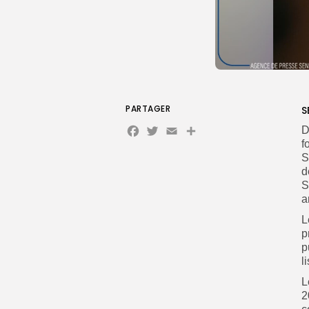
PARTAGER
S
Facebook
Twitter
Email
Partager
D
f
S
d
S
a
L
p
p
l
‎
2