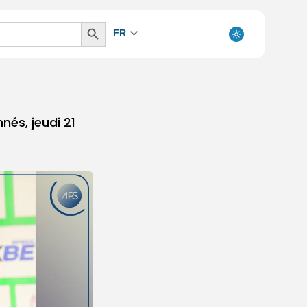
Search
FR
Button
nés, jeudi 21