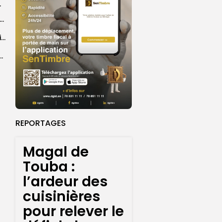
ndemain meilleur
26 : Dakar Dem Dikk mobilise 939 rotations et transporte près...
Grand Magal : 289 arrestations lors d’opérations préventives de sécurisation
 seize Lioncelles retenues pour l’étape finale de...
REPORTAGES
Magal de
Touba :
l’ardeur des
cuisinières
pour relever le