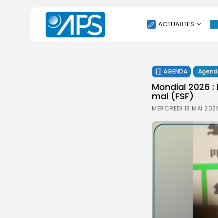
ACTUALITES
POLITIQUE
AGENDA
Agend
SOCIÉTÉ
Mondial 2026 : 
ÉCONOMIE
mai (FSF)
CULTURE
MERCREDI 13 MAI 202
SPORT
ENVIRONNEMENT
INTERNATIONAL
AGENDA
SANTE