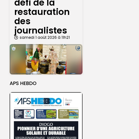
défi de la
restauration
des
journalistes
samedi 1 août 2026 à 11h21
APS HEBDO