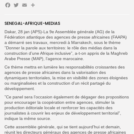
Facebook
Twitter
Email
Partager
SENEGAL-AFRIQUE-MEDIAS
Search
Search
for:
Button
Dakar, 28 jan (APS)-La 9e Assemblée générale (AG) de la
Fédération atlantique des agences de presse africaines (FAAPA)
FR
a démarré ses travaux, mercredi à Marrakech, sous le thème
”Donner la parole aux territoires: le rôle des médias dans la
construction d’une Afrique inclusive”, a-t-on appris de la Maghreb
Arabe Presse (MAP), l’agence marocaine.
Ce thème mettra en lumière les responsabilités croissantes des
agences de presse africaines dans la valorisation des
dynamiques territoriales, la mise en visibilité des zones éloignées
ou marginalisées et la construction d’un récit partagé du
développement.
”Ce panel sera l’occasion également de dégager des propositions
pour encourager la coopération entre agences, stimuler la
production éditoriale locale et renforcer les capacités des
journalistes à couvrir les enjeux de développement territorial”,
indique la même source.
Cette assemblée générale, qui se tient aujourd’hui et demain,
réunit les directeurs généraux des agences de presse africaines