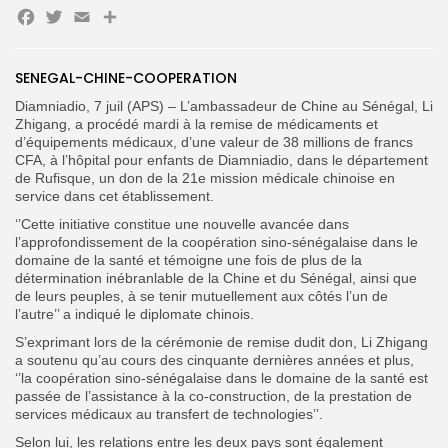
Facebook
Twitter
Email
Partager
Search
Search
for:
SENEGAL-CHINE-COOPERATION
Button
Diamniadio, 7 juil (APS) – L’ambassadeur de Chine au Sénégal, Li
FR
Zhigang, a procédé mardi à la remise de médicaments et
d’équipements médicaux, d’une valeur de 38 millions de francs
CFA, à l’hôpital pour enfants de Diamniadio, dans le département
de Rufisque, un don de la 21e mission médicale chinoise en
service dans cet établissement.
‘’Cette initiative constitue une nouvelle avancée dans
l’approfondissement de la coopération sino-sénégalaise dans le
domaine de la santé et témoigne une fois de plus de la
détermination inébranlable de la Chine et du Sénégal, ainsi que
de leurs peuples, à se tenir mutuellement aux côtés l’un de
l’autre’’ a indiqué le diplomate chinois.
S’exprimant lors de la cérémonie de remise dudit don, Li Zhigang
a soutenu qu’au cours des cinquante dernières années et plus,
‘’la coopération sino-sénégalaise dans le domaine de la santé est
passée de l’assistance à la co-construction, de la prestation de
services médicaux au transfert de technologies’’.
Selon lui, les relations entre les deux pays sont également