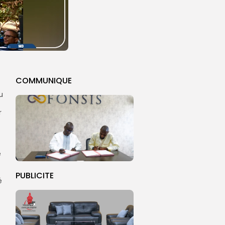
COMMUNIQUE
u
r
e
.
PUBLICITE
é