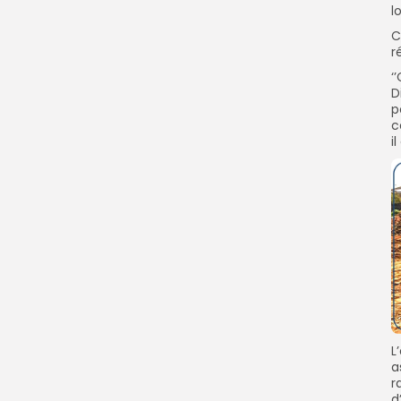
l
C
r
‘
D
p
c
i
L
a
r
d