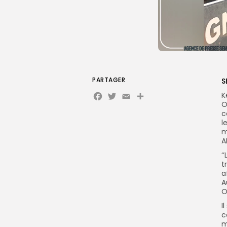
PARTAGER
S
Facebook
Twitter
Email
Partager
K
O
c
l
m
A
‘
t
a
A
O
I
c
m