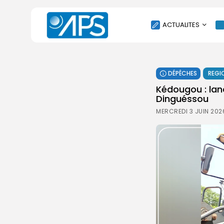
ACTUALITES
POLITIQUE
DÉPÊCHES
REGI
SOCIÉTÉ
Kédougou : la
ÉCONOMIE
Dinguéssou
CULTURE
MERCREDI 3 JUIN 202
SPORT
ENVIRONNEMENT
INTERNATIONAL
AGENDA
SANTE