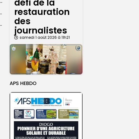
défi de la
dans les coulisses de la restauration de la presse...
restauration
 la CEDEAO adopte son plan d’actions stratégiques...
des
ba : La CSU au plus près des pèlerins
journalistes
samedi 1 août 2026 à 11h21
APS HEBDO