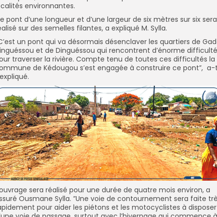
ocalités environnantes.
e pont d’une longueur et d’une largeur de six mètres sur six sera
éalisé sur des semelles filantes, a expliqué M. Sylla.
’C’est un pont qui va désormais désenclaver les quartiers de Ga
inguéssou et de Dinguéssou qui rencontrent d’énorme difficult
our traverser la rivière. Compte tenu de toutes ces difficultés la
ommune de Kédougou s’est engagée à construire ce pont”, a-
l expliqué.
’ouvrage sera réalisé pour une durée de quatre mois environ, a
ssuré Ousmane Sylla. ”Une voie de contournement sera faite tr
apidement pour aider les piétons et les motocyclistes à disposer
’une voie de passage, surtout avec l’hivernage qui commence 