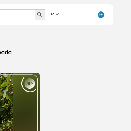
Search
FR
Button
 Gada