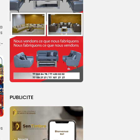
da
és
t-
PUBLICITE
ès
à