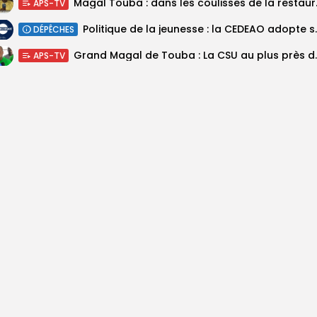
Magal Touba : 
APS-TV
Politique de la jeunesse :
DÉPÊCHES
Grand Magal de Tou
APS-TV