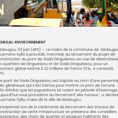
ENEGAL-ENVIRONNEMENT
édougou, 03 juin (APS) – Le maire de la commune de Kédougo
usmane Sylla a procédé, mercredi, au lancement du projet de
onstruction du pont de Gada Dinguéssou en vue de désenclave
es quartiers de Dinguéssou et de Gada Dinguéssou, pour un
ontant global estimé à 22 millions de francs CFA, a constaté
PS.
’Le pont de Gada Dinguéssou est baptisé au nom d’une personn
rès généreuse qui s’est battue pour mettre ce pont de fortune
fin d’éviter que les populations se noient en période d’hivernage
ujourd’hui nous procédons au lancement des travaux’’, a déclar
usmane Sylla, maire de la ville de Kédougou.
l s’exprimait lors de la cérémonie de lancement des travaux de
onstruction de cette infrastructure en présence des conseillers
unicipaux, des chefs de quartier et plusieurs habitants des