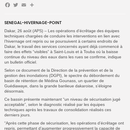
Facebook
Twitter
Email
Partager
Search
Search
SENEGAL-HIVERNAGE-POINT
for:
Button
Dakar, 26 août (APS) – Les opérations d’écrêtage des équipes
techniques chargées de conduire les interventions en lien avec
FR
l’hivernage ont repris ou se poursuivent à certains endroits de
Dakar, le travail des services concernés ayant déjà commencé à
faire des effets “visibles” à Saint-Louis et à Touba où la baisse
continue du niveau des eaux dans les rues se confirme, indique
un bulletin officiel.
Selon ce document de la Direction de la prévention et de la
gestion des inondations (DGPI), le spectre du débordement du
basin de rétention de Médina Gounass, un quartier de
Guédiawaye, dans la grande banlieue dakaroise, s’éloigne
désormais.
Ce bassin présente maintenant “un niveau de sécurisation jugé
acceptable”, selon le diagnostic réalisé par les équipes
techniques après les travaux de consolidation réalisés ces
derniers jours.
“Après cette phase de sécurisation, les opérations d’écrêtage ont
repris, permettant d’augmenter progressivement la capacité de