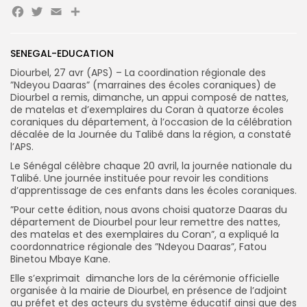
Facebook
Twitter
Email
Partager
Search
‎SENEGAL-EDUCATION
Search
for:
Button
Diourbel, 27 avr (APS) – La coordination régionale des
”Ndeyou Daaras” (marraines des écoles coraniques) de
FR
Diourbel a remis, dimanche, un appui composé de nattes,
de matelas et d’exemplaires du Coran à quatorze écoles
coraniques du département, à l’occasion de la célébration
décalée de la Journée du Talibé dans la région, a constaté
l’APS.
Le Sénégal célèbre chaque 20 avril, la journée nationale du
Talibé. Une journée instituée pour revoir les conditions
d’apprentissage de ces enfants dans les écoles coraniques.
‎”Pour cette édition, nous avons choisi quatorze Daaras du
département de Diourbel pour leur remettre des nattes,
des matelas et des exemplaires du Coran”, a expliqué la
coordonnatrice régionale des ”Ndeyou Daaras”, Fatou
Binetou Mbaye Kane.
‎Elle s’exprimait dimanche lors de la cérémonie officielle
organisée à la mairie de Diourbel, en présence de l’adjoint
au préfet et des acteurs du système éducatif ainsi que des