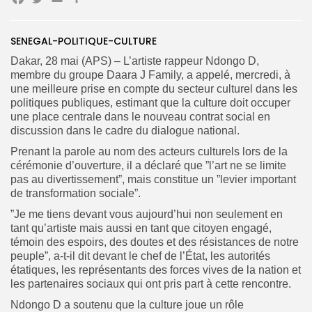
Facebook
Twitter
Email
Partager
SENEGAL-POLITIQUE-CULTURE
Search
Search
Dakar, 28 mai (APS) – L’artiste rappeur Ndongo D,
for:
Button
membre du groupe Daara J Family, a appelé, mercredi, à
une meilleure prise en compte du secteur culturel dans les
FR
politiques publiques, estimant que la culture doit occuper
une place centrale dans le nouveau contrat social en
discussion dans le cadre du dialogue national.
Prenant la parole au nom des acteurs culturels lors de la
cérémonie d’ouverture, il a déclaré que ”l’art ne se limite
pas au divertissement”, mais constitue un ”levier important
de transformation sociale”.
”Je me tiens devant vous aujourd’hui non seulement en
tant qu’artiste mais aussi en tant que citoyen engagé,
témoin des espoirs, des doutes et des résistances de notre
peuple”, a-t-il dit devant le chef de l’État, les autorités
étatiques, les représentants des forces vives de la nation et
les partenaires sociaux qui ont pris part à cette rencontre.
Ndongo D a soutenu que la culture joue un rôle