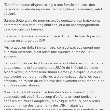
“Derrière chaque diagnostic, il y a une famille inquiète, des
parents en quête de réponses pendant plusieurs années”, a-t-il
déclaré.
Samba Sette a plaidé pour un accès équitable aux traitements,
notamment aux immunoglobulines, et à un accompagnement
psychosocial des familles.
Il a aussi préconisé la mise en place d’une unité spécifique pour
la prise en charge des DIP.
“Vivre avec un déficit immunitaire, ce n’est pas seulement une
question médicale, c’est aussi une épreuve humaine”, a-t-il
soutenu.
La coordonnatrice de l’Unité de soins ambulatoires pour enfants
et adolescents drépanocytaires (USAD) de l’hôpital d’enfants
Albert Royer, la professeure Indou Dème Ly, a expliqué que ces
pathologies demeurent difficiles à diagnostiquer dans les pays
africains, en raison du coût élevé des examens et du manque de
structures spécialisées.
“Les parents font souvent le tour des hôpitaux avant qu’un
diagnostic soit posé. Beaucoup d’enfants arrivent tardivement
dans les structures adaptées”, a expliqué Mme Ly, par ailleurs
coordonnatrice des traitements des DIP, invitant les
professionnels de santé à penser davantage à ces maladies, en