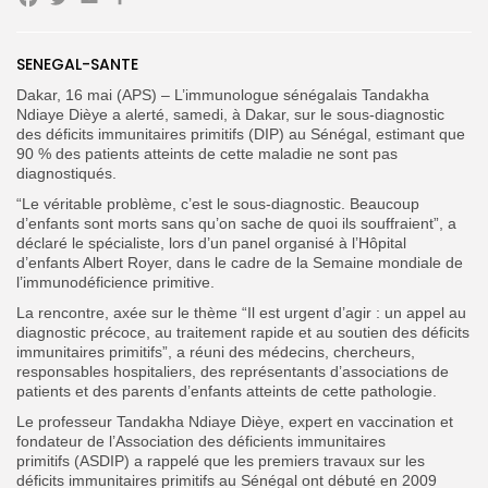
Facebook
Twitter
Email
Partager
SENEGAL-SANTE
Dakar, 16 mai (APS) – L’immunologue sénégalais Tandakha
Search
Search
Ndiaye Dièye a alerté, samedi, à Dakar, sur le sous-diagnostic
for:
Button
des déficits immunitaires primitifs (DIP) au Sénégal, estimant que
90 % des patients atteints de cette maladie ne sont pas
FR
diagnostiqués.
“Le véritable problème, c’est le sous-diagnostic. Beaucoup
d’enfants sont morts sans qu’on sache de quoi ils souffraient”, a
déclaré le spécialiste, lors d’un panel organisé à l’Hôpital
d’enfants Albert Royer, dans le cadre de la Semaine mondiale de
l’immunodéficience primitive.
La rencontre, axée sur le thème “Il est urgent d’agir : un appel au
diagnostic précoce, au traitement rapide et au soutien des déficits
immunitaires primitifs”, a réuni des médecins, chercheurs,
responsables hospitaliers, des représentants d’associations de
patients et des parents d’enfants atteints de cette pathologie.
Le professeur Tandakha Ndiaye Dièye, expert en vaccination et
fondateur de l’Association des déficients immunitaires
primitifs (ASDIP) a rappelé que les premiers travaux sur les
déficits immunitaires primitifs au Sénégal ont débuté en 2009