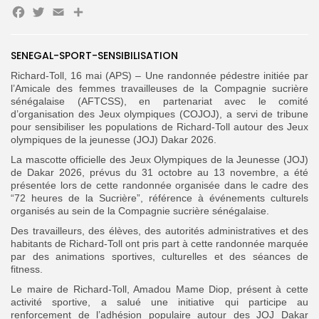
Facebook
Twitter
Email
Partager
Search
Search
for:
SENEGAL-SPORT-SENSIBILISATION
Button
Richard-Toll, 16 mai (APS) – Une randonnée pédestre initiée par
FR
l’Amicale des femmes travailleuses de la Compagnie sucrière
sénégalaise (AFTCSS), en partenariat avec le comité
d’organisation des Jeux olympiques (COJOJ), a servi de tribune
pour sensibiliser les populations de Richard-Toll autour des Jeux
olympiques de la jeunesse (JOJ) Dakar 2026.
La mascotte officielle des Jeux Olympiques de la Jeunesse (JOJ)
de Dakar 2026, prévus du 31 octobre au 13 novembre, a été
présentée lors de cette randonnée organisée dans le cadre des
“72 heures de la Sucrière”, référence à événements culturels
organisés au sein de la Compagnie sucrière sénégalaise.
Des travailleurs, des élèves, des autorités administratives et des
habitants de Richard-Toll ont pris part à cette randonnée marquée
par des animations sportives, culturelles et des séances de
fitness.
Le maire de Richard-Toll, Amadou Mame Diop, présent à cette
activité sportive, a salué une initiative qui participe au
renforcement de l’adhésion populaire autour des JOJ Dakar