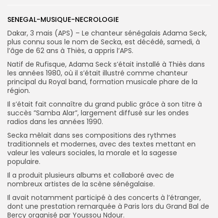
SENEGAL-MUSIQUE-NECROLOGIE
Search
Search
for:
Button
Dakar, 3 mais (APS) – Le chanteur sénégalais Adama Seck,
plus connu sous le nom de Secka, est décédé, samedi, à
FR
l’âge de 62 ans à Thiès, a appris l’APS.
Natif de Rufisque, Adama Seck s’était installé à Thiès dans
les années 1980, où il s’était illustré comme chanteur
principal du Royal band, formation musicale phare de la
région.
Il s’était fait connaître du grand public grâce à son titre à
succès ”Samba Alar”, largement diffusé sur les ondes
radios dans les années 1990.
Secka mêlait dans ses compositions des rythmes
traditionnels et modernes, avec des textes mettant en
valeur les valeurs sociales, la morale et la sagesse
populaire.
Il a produit plusieurs albums et collaboré avec de
nombreux artistes de la scène sénégalaise.
Il avait notamment participé à des concerts à l’étranger,
dont une prestation remarquée à Paris lors du Grand Bal de
Bercy organisé par Youssou Ndour.