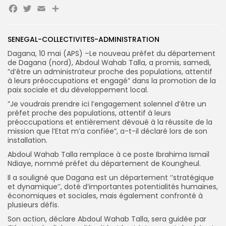
Facebook
Twitter
Email
Partager
Search
Search
for:
SENEGAL-COLLECTIVITES-ADMINISTRATION
Button
Dagana, 10 mai (APS) –Le nouveau préfet du département
FR
de Dagana (nord), Abdoul Wahab Talla, a promis, samedi,
”d’être un administrateur proche des populations, attentif
à leurs préoccupations et engagé” dans la promotion de la
paix sociale et du développement local.
”Je voudrais prendre ici l’engagement solennel d’être un
préfet proche des populations, attentif à leurs
préoccupations et entièrement dévoué à la réussite de la
mission que l’Etat m’a confiée”, a-t-il déclaré lors de son
installation.
Abdoul Wahab Talla remplace à ce poste Ibrahima Ismaïl
Ndiaye, nommé préfet du département de Koungheul.
Il a souligné que Dagana est un département ‘’stratégique
et dynamique’’, doté d’importantes potentialités humaines,
économiques et sociales, mais également confronté à
plusieurs défis.
Son action, déclare Abdoul Wahab Talla, sera guidée par