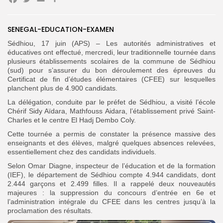
Facebook
Twitter
Email
Partager
SENEGAL-EDUCATION-EXAMEN
Search
Search
for:
Button
Sédhiou, 17 juin (APS) – Les autorités administratives et
éducatives ont effectué, mercredi, leur traditionnelle tournée dans
plusieurs établissements scolaires de la commune de Sédhiou
FR
(sud) pour s’assurer du bon déroulement des épreuves du
Certificat de fin d’études élémentaires (CFEE) sur lesquelles
planchent plus de 4.900 candidats.
La délégation, conduite par le préfet de Sédhiou, a visité l’école
Chérif Sidy Aïdara, Mathfouss Aidara, l’établissement privé Saint-
Charles et le centre El Hadj Dembo Coly.
Cette tournée a permis de constater la présence massive des
enseignants et des élèves, malgré quelques absences relevées,
essentiellement chez des candidats individuels.
Selon Omar Diagne, inspecteur de l’éducation et de la formation
(IEF), le département de Sédhiou compte 4.944 candidats, dont
2.444 garçons et 2.499 filles. Il a rappelé deux nouveautés
majeures : la suppression du concours d’entrée en 6e et
l’administration intégrale du CFEE dans les centres jusqu’à la
proclamation des résultats.