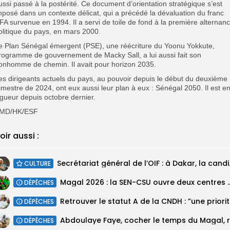
ussi passé à la postérité. Ce document d’orientation stratégique s’est
mposé dans un contexte délicat, qui a précédé la dévaluation du franc
FA survenue en 1994. Il a servi de toile de fond à la première alternan
olitique du pays, en mars 2000.
e Plan Sénégal émergent (PSE), une réécriture du Yoonu Yokkute,
rogramme de gouvernement de Macky Sall, a lui aussi fait son
onhomme de chemin. Il avait pour horizon 2035.
es dirigeants actuels du pays, au pouvoir depuis le début du deuxième
rimestre de 2024, ont eux aussi leur plan à eux : Sénégal 2050. Il est e
igueur depuis octobre dernier.
MD/HK/ESF
oir aussi :
Secrétariat géné
CULTURE
Magal 2026 : la SEN-CSU ouvre deux 
DÉPÊCHES
Retrouv
DÉPÊCHES
DÉPÊCHES