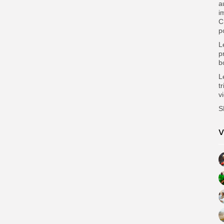
a
i
C
p
L
p
b
L
t
v
S
V