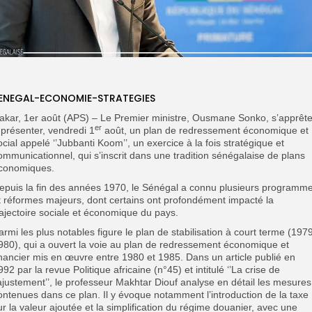
ENEGAL-ECONOMIE-STRATEGIES
akar, 1er août (APS) – Le Premier ministre, Ousmane Sonko, s’apprêt
er
 présenter, vendredi 1
août, un plan de redressement économique et
ocial appelé ‘’Jubbanti Koom’’, un exercice à la fois stratégique et
ommunicationnel, qui s’inscrit dans une tradition sénégalaise de plans
conomiques.
epuis la fin des années 1970, le Sénégal a connu plusieurs programm
t réformes majeurs, dont certains ont profondément impacté la
rajectoire sociale et économique du pays.
armi les plus notables figure le plan de stabilisation à court terme (197
980), qui a ouvert la voie au plan de redressement économique et
inancier mis en œuvre entre 1980 et 1985. Dans un article publié en
992 par la revue Politique africaine (n°45) et intitulé ‘’La crise de
’ajustement’’, le professeur Makhtar Diouf analyse en détail les mesures
ontenues dans ce plan. Il y évoque notamment l’introduction de la taxe
ur la valeur ajoutée et la simplification du régime douanier, avec une