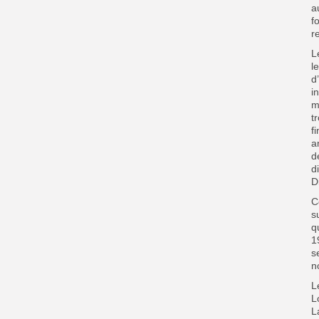
a
f
r
L
l
d
i
m
t
f
a
d
d
D
C
s
q
1
s
n
L
L
L