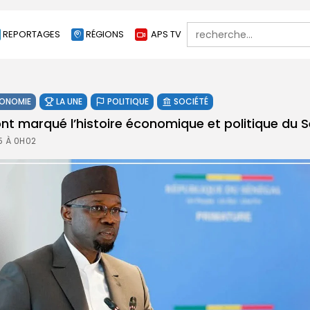
Search
REPORTAGES
RÉGIONS
APS TV
for:
ONOMIE
LA UNE
POLITIQUE
SOCIÉTÉ
ont marqué l’histoire économique et politique du 
5 À 0H02