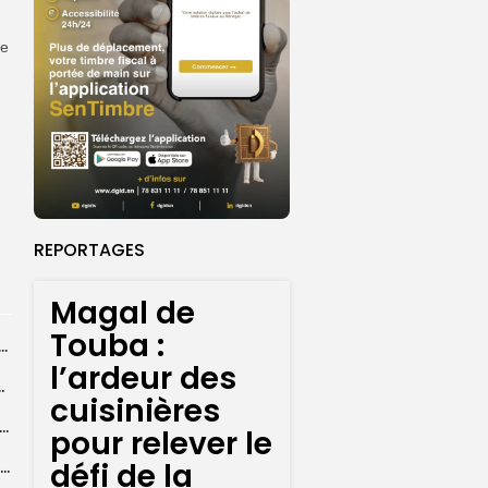
ce
n
REPORTAGES
Magal de
Touba :
ral de l’OIF : à Dakar, la candidate Coumba Bâ, décline...
l’ardeur des
centres d’enrôlement à Touba
cuisinières
er le statut A de la CNDH : ”une priorité nationale”, selon...
pour relever le
défi de la
Abdoulaye Faye, cocher le temps du Magal, rêve d’un lendemain meilleur