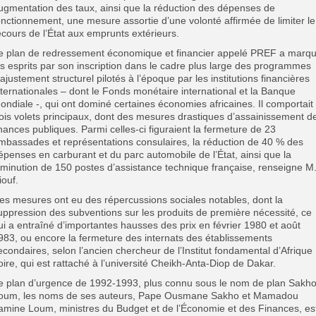
ugmentation des taux, ainsi que la réduction des dépenses de
onctionnement, une mesure assortie d’une volonté affirmée de limiter le
ecours de l’État aux emprunts extérieurs.
e plan de redressement économique et financier appelé PREF a marq
es esprits par son inscription dans le cadre plus large des programmes
’ajustement structurel pilotés à l’époque par les institutions financières
nternationales – dont le Fonds monétaire international et la Banque
ondiale -, qui ont dominé certaines économies africaines. Il comportait
rois volets principaux, dont des mesures drastiques d’assainissement d
inances publiques. Parmi celles-ci figuraient la fermeture de 23
mbassades et représentations consulaires, la réduction de 40 % des
épenses en carburant et du parc automobile de l’État, ainsi que la
iminution de 150 postes d’assistance technique française, renseigne M
iouf.
es mesures ont eu des répercussions sociales notables, dont la
uppression des subventions sur les produits de première nécessité, ce
ui a entraîné d’importantes hausses des prix en février 1980 et août
983, ou encore la fermeture des internats des établissements
econdaires, selon l’ancien chercheur de l’Institut fondamental d’Afrique
oire, qui est rattaché à l’université Cheikh-Anta-Diop de Dakar.
e plan d’urgence de 1992-1993, plus connu sous le nom de plan Sakho
oum, les noms de ses auteurs, Pape Ousmane Sakho et Mamadou
amine Loum, ministres du Budget et de l’Économie et des Finances, es