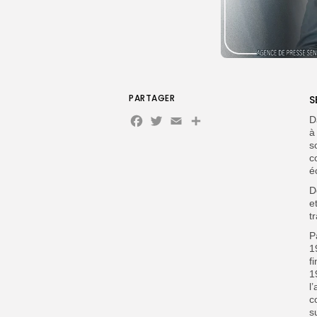
PARTAGER
S
Facebook
Twitter
Email
Partager
D
à
s
c
é
D
e
t
P
1
f
1
l
c
s