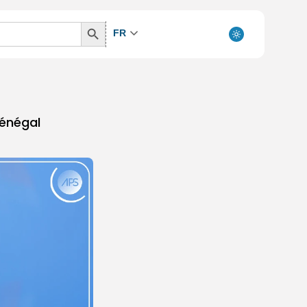
Search
FR
Button
Sénégal