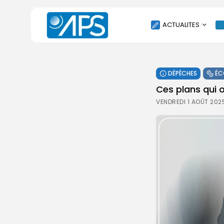
ACTUALITES
POLITIQUE
DÉPÊCHES
ÉC
SOCIÉTÉ
Ces plans qui 
ÉCONOMIE
VENDREDI 1 AOÛT 202
CULTURE
SPORT
ENVIRONNEMENT
INTERNATIONAL
AGENDA
SANTE