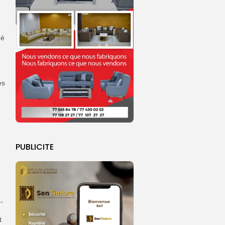
ué
es
.
PUBLICITE
-
t