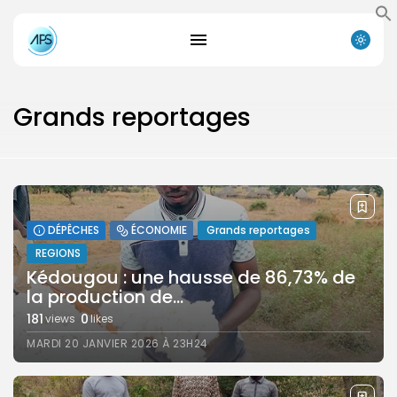
Grands reportages
DÉPÊCHES
ÉCONOMIE
Grands reportages
REGIONS
Search
Search
Kédougou : une hausse de 86,73% de
for:
Button
la production de...
FR
181
0
views
likes
MARDI 20 JANVIER 2026 À 23H24