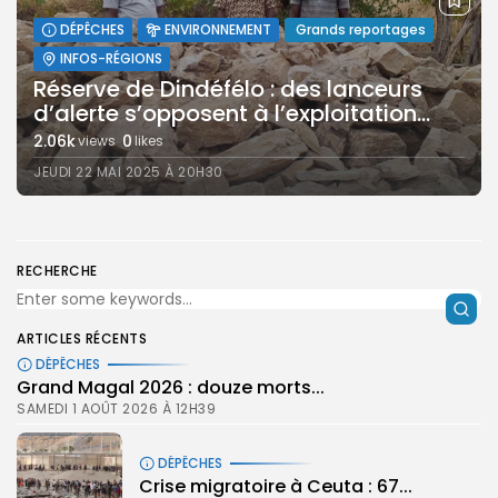
DÉPÊCHES
ENVIRONNEMENT
Grands reportages
INFOS-RÉGIONS
Réserve de Dindéfélo : des lanceurs
d’alerte s’opposent à l’exploitation...
2.06k
0
views
likes
JEUDI 22 MAI 2025 À 20H30
RECHERCHE
ARTICLES RÉCENTS
DÉPÊCHES
Grand Magal 2026 : douze morts...
SAMEDI 1 AOÛT 2026 À 12H39
DÉPÊCHES
Crise migratoire à Ceuta : 67...