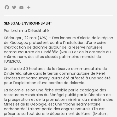
Facebook
Twitter
Email
Partager
SENEGAL-ENVIRONNEMENT
Par Ibrahima Diébakhaté
Search
Search
Kédougou, 22 mai (APS) – Des lanceurs d’alerte de la région
for:
Button
de Kédougou protestent contre l’installation d’une usine
d’extraction de dolomie autour de la réserve naturelle
FR
communautaire de Dindéfélo (RNCD) et de la cascade du
même nom, des sites classés patrimoine mondial de
l’UNESCO.
Un site de 40 hectares de la réserve communautaire de
Dindéfélo, situé dans le terroir communautaire de Pélel
Kindéssa et Ndanoumary, aurait été affecté à une société
pour l’exploitation d’une carrière de dolomie.
La dolomie, selon une fiche établie par le catalogue des
ressources minérales du Sénégal publié par la Direction de
la prospection et de la promotion minière du ministère des
Mines et de la Géologie, est une “roche sédimentaire
carbonatée” faisant partie des engrais naturels. Elle est
présente surtout dans le département de Kanel (Matam,