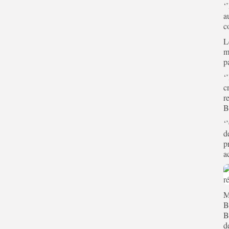
‘
a
c
L
m
pa
‘
c
r
B
‘
d
p
a
M
B
B
d