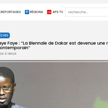
Search
REPORTAGES
RÉGIONS
APS TV
for:
ÊCHES
ye Faye : ‘’La Biennale de Dakar est devenue une 
contemporain’’
24 À 18H24