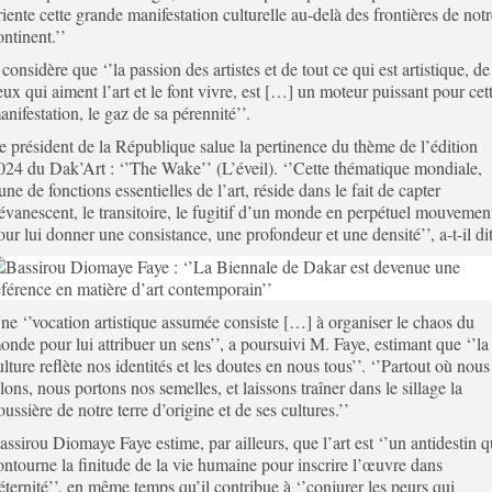
riente cette grande manifestation culturelle au-delà des frontières de notr
ontinent.’’
l considère que ‘’la passion des artistes et de tout ce qui est artistique, de
eux qui aiment l’art et le font vivre, est […] un moteur puissant pour cet
anifestation, le gaz de sa pérennité’’.
e président de la République salue la pertinence du thème de l’édition
024 du Dak’Art : ‘’The Wake’’ (L’éveil). ‘’Cette thématique mondiale,
’une de fonctions essentielles de l’art, réside dans le fait de capter
’évanescent, le transitoire, le fugitif d’un monde en perpétuel mouvemen
our lui donner une consistance, une profondeur et une densité’’, a-t-il dit
ne ‘’vocation artistique assumée consiste […] à organiser le chaos du
onde pour lui attribuer un sens’’, a poursuivi M. Faye, estimant que ‘’la
ulture reflète nos identités et les doutes en nous tous’’. ‘’Partout où nous
llons, nous portons nos semelles, et laissons traîner dans le sillage la
oussière de notre terre d’origine et de ses cultures.’’
assirou Diomaye Faye estime, par ailleurs, que l’art est ‘’un antidestin q
ontourne la finitude de la vie humaine pour inscrire l’œuvre dans
’éternité’’, en même temps qu’il contribue à ‘’conjurer les peurs qui