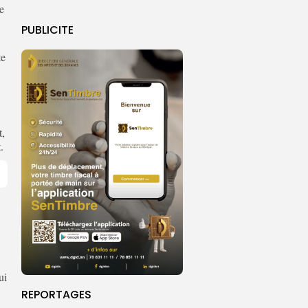
e
PUBLICITE
te
t,
.
ui
REPORTAGES