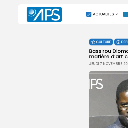
ACTUALITES
POLITIQUE
CULTURE
DÉP
SOCIÉTÉ
Bassirou Dioma
ÉCONOMIE
matière d’art 
CULTURE
JEUDI 7 NOVEMBRE 20
SPORT
ENVIRONNEMENT
INTERNATIONAL
AGENDA
SANTE