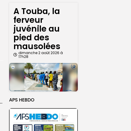
A Touba, la
ferveur
juvénile au
pied des
mausolées
dimanche 2 août 2026 à
17h28
APS HEBDO
ket U18 : les sélections masculine et féminine du Sénégal fixées sur...