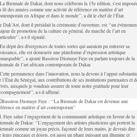
’La Biennale de Dakar, dont nous célébrons la 15e édition, s’est imposé
u fil des années comme une activité de référence en matière d’art
ontemporain en Afrique et dans le monde’’, a dit le chef de l’État.
e Dak’Art, dont il présidait la cérémonie d’ouverture, est ‘’un évènemen
ajeur de promotion de la culture en général, du marché de l’art en
rticulier’’, a-t-il signalé.
’En dépit des divergences de toutes sortes qui auraient pu entraver sa
roissance, elle est demeurée une plateforme d’expression artistique
emarquable’’, a ajouté Bassirou Diomaye Faye en parlant toujours de la
iennale de l’art africain contemporain de Dakar.
’Cette permanence dans l’innovation, nous la devons à l’appui substantie
e l’État du Sénégal, aux contributions de ses institutions partenaires et d
rivés, auxquels je voudrais assurer de toute notre gratitude pour leur
ccompagnement’’, a-t-il affirmé.
. Faye salue l’engagement de la communauté artistique en faveur de la
iennale de Dakar. ‘’L’engagement des artistes plasticiens qui portent la
iennale comme un joyau précis, façonné de leurs mains, je devrais dire
e leurs pinceaux et doigts, est aussi un phare puissant qui illumine et