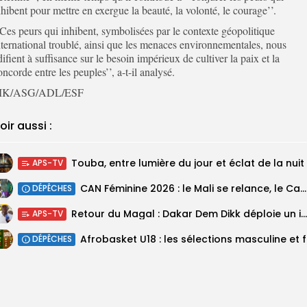
nhibent pour mettre en exergue la beauté, la volonté, le courage’’.
’Ces peurs qui inhibent, symbolisées par le contexte géopolitique
nternational troublé, ainsi que les menaces environnementales, nous
difient à suffisance sur le besoin impérieux de cultiver la paix et la
oncorde entre les peuples’’, a-t-il analysé.
K/ASG/ADL/ESF
oir aussi :
Touba, entre lumière du jour et éclat de la nuit
APS-TV
‎CAN Féminine 2026 : le Mali se relance, le Cameroun domine le...
DÉPÊCHES
Retour du Magal : Dakar Dem Dikk déploie un important dispositif pour...
APS-TV
‎Afrobas
DÉPÊCHES