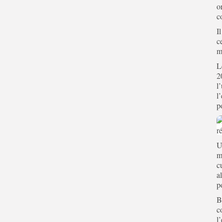
o
c
I
c
m
L
2
l
l
p
U
m
c
a
p
B
c
l