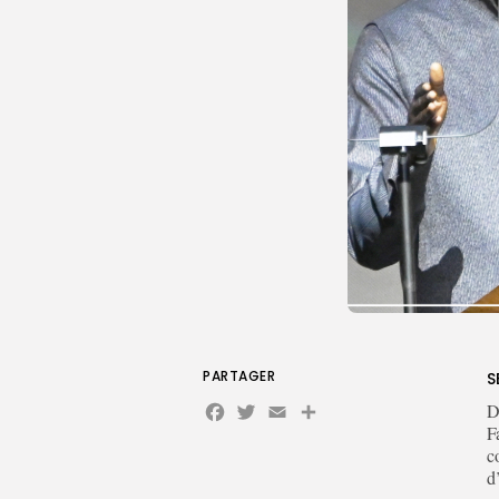
PARTAGER
S
Facebook
Twitter
Email
Partager
D
F
c
d