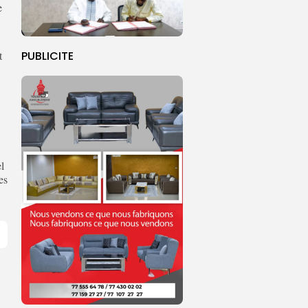
e
t
PUBLICITE
l
es