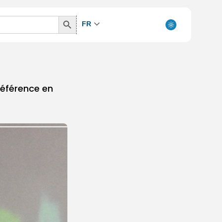
Search
FR
Button
référence en