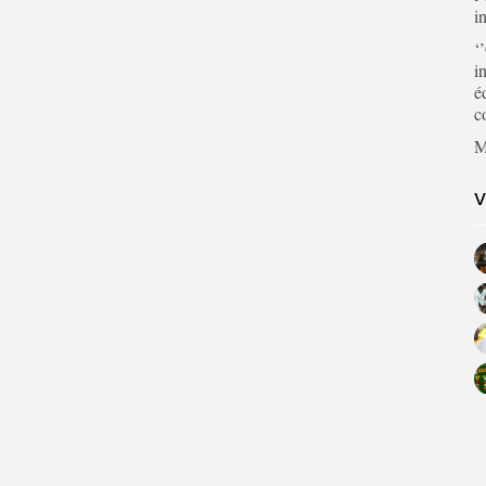
i
‘
i
é
c
M
V