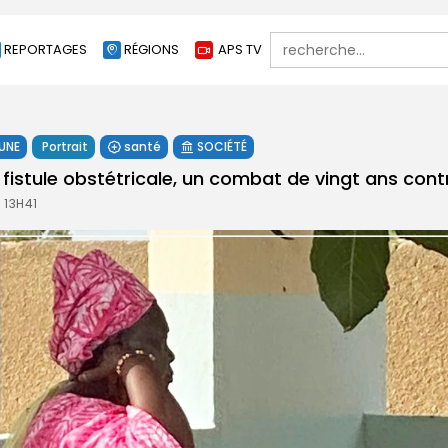
Search
REPORTAGES
RÉGIONS
APS TV
for:
 UNE
Portrait
santé
SOCIÉTÉ
 fistule obstétricale, un combat de vingt ans con
 13H41