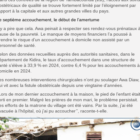
bstétricaux de qualité se trouve fortement limité par l’éloignement par
apport à la capitale et aux autres grandes villes du pays.
e septième accouchement, le début de l’amertume
l y a pire que cela. Awa peinait à respecter ses rendez-vous prénataux 
ause de la pauvreté. Le manque de moyens financiers l’a poussé à
rendre le risque d’un accouchement à domicile non assisté par un
ersonnel de santé.
elon des données recueillies auprès des autorités sanitaires, dans le
épartement de Kidira, le taux d’accouchement dans une structure de
anté s’élève à 33,9 % en 2024, contre 6,4 % pour les accouchements à
omicile en 2024.
es nombreuses interventions chirurgicales n’ont pu soulager Awa Diaw,
ui vit avec la fistule obstétricale depuis une vingtaine d’années.
’Lors de mon dernier accouchement à la maison, le pied de l’enfant étai
orti en premier. Malgré les prières de mon mari, le problème persistait.
es efforts de la matrone du village ont été vains. Par la suite, j’ai été
vacuée à l’hôpital, où j’ai pu accoucher’’, raconte-t-elle.