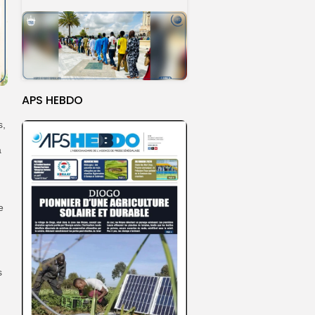
APS HEBDO
s,
à
e
s