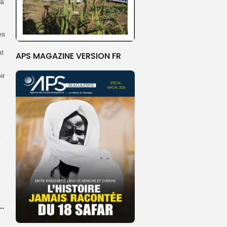
wa
es
nt
APS MAGAZINE VERSION FR
ir
ket U18 : les sélections masculine et féminine du Sénégal fixées sur...