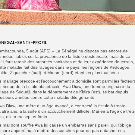
ENEGAL-SANTE-PROFIL
ambacounda, 5 août (APS) – Le Sénégal ne dispose pas encore de
onnées fiables sur la prévalence de la fistule obstétricale, mais de ce
u’il faut retenir des autorités sanitaires et de leur expérience de terrain,
ette maladie fait des ravages dans le pays, les régions de Kédougou,
olda, Ziguinchor (sud) et Matam (nord) étant les plus touchées.
e mariage précoce et l’accouchement à domicile sont parmi les facteur
e risque de la fistule obstétricale. Awa Diaw, une femme originaire du
illage de Séoudji, dans le département de Kidira (est), se bat depuis
lusieurs années contre cette maladie dite gênante.
wa Diaw, une mère d’un âge avancé, a contracté la fistule à trente-
uatre ans, à la suite d’un accouchement difficile. Mariée à l’âge de treiz
ns, elle a eu sept enfants.
e mal dont souffre Awa lui cause un embarras sans pareil, qui l’oblige
ncore aujourd’hui à mettre des couches pour ne pas entacher ses