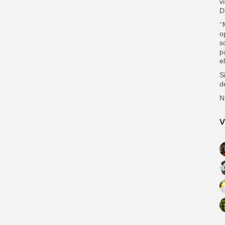
v
D
‘
o
s
p
e
S
d
N
V