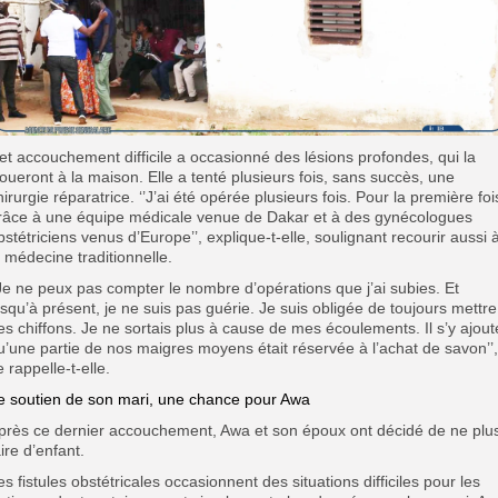
et accouchement difficile a occasionné des lésions profondes, qui la
loueront à la maison. Elle a tenté plusieurs fois, sans succès, une
hirurgie réparatrice. ‘’J’ai été opérée plusieurs fois. Pour la première foi
râce à une équipe médicale venue de Dakar et à des gynécologues
bstétriciens venus d’Europe’’, explique-t-elle, soulignant recourir aussi 
a médecine traditionnelle.
’Je ne peux pas compter le nombre d’opérations que j’ai subies. Et
usqu’à présent, je ne suis pas guérie. Je suis obligée de toujours mettre
es chiffons. Je ne sortais plus à cause de mes écoulements. Il s’y ajout
u’une partie de nos maigres moyens était réservée à l’achat de savon’’,
e rappelle-t-elle.
e soutien de son mari, une chance pour Awa
près ce dernier accouchement, Awa et son époux ont décidé de ne plu
aire d’enfant.
es fistules obstétricales occasionnent des situations difficiles pour les