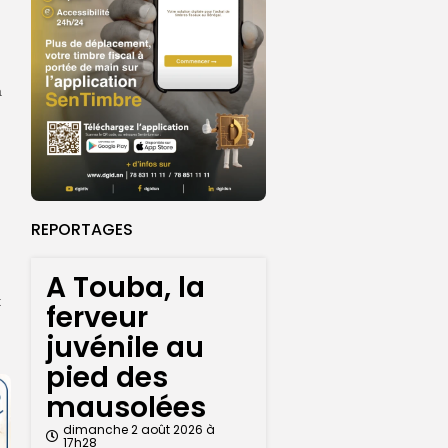
à
REPORTAGES
A Touba, la
t
ferveur
juvénile au
pied des
mausolées
dimanche 2 août 2026 à
17h28