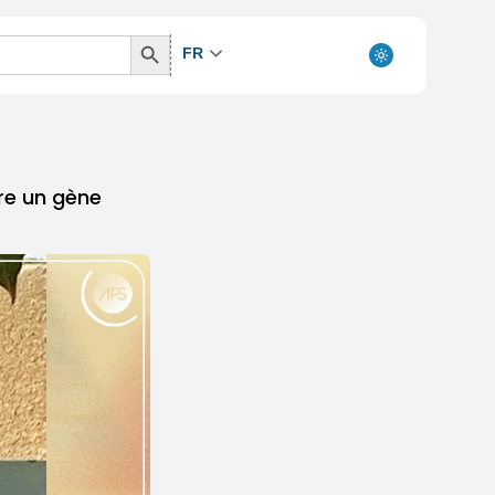
Search
FR
Button
tre un gène