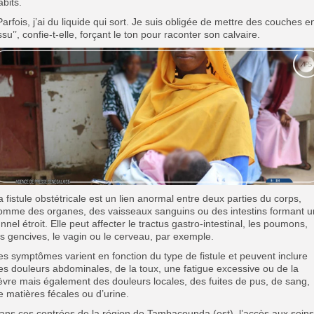
abits.
’Parfois, j’ai du liquide qui sort. Je suis obligée de mettre des couches e
issu’’, confie-t-elle, forçant le ton pour raconter son calvaire.
a fistule obstétricale est un lien anormal entre deux parties du corps,
omme des organes, des vaisseaux sanguins ou des intestins formant u
unnel étroit. Elle peut affecter le tractus gastro-intestinal, les poumons,
es gencives, le vagin ou le cerveau, par exemple.
es symptômes varient en fonction du type de fistule et peuvent inclure
es douleurs abdominales, de la toux, une fatigue excessive ou de la
ièvre mais également des douleurs locales, des fuites de pus, de sang,
e matières fécales ou d’urine.
ans ces contrées de la région de Tambacounda (est), l’accès aux soins