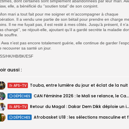
ictimes, dont certaines sont simplement abandonnées par leur mari. A
iaw, elle, a bénéficié du ‘’soutien total’’ de son conjoint.
’Mon mari a tout fait pour me soigner et m’accompagner à chaque
pération. Il a vendu une partie de son bétail pour prendre en charge m
oins. Il ne me fuyait pas, il est resté à mes côtés. Jusqu’à présent, il n’a
as changé’’, se réjouit-elle, ajoutant qu’il a gardé secrète la maladie do
lle souffre.
i Awa n’est pas encore totalement guérie, elle continue de garder l’espo
e recouvrer sa santé un jour.
SS/HK/HB/BK/ESF
oir aussi :
Touba, entre lumière du jour et éclat de la nuit
APS-TV
‎CAN Féminine 2026 : le Mali se relance, le Cameroun domine le...
DÉPÊCHES
Retour du Magal : Dakar Dem Dikk déploie un important dispositif pour...
APS-TV
‎Afrobas
DÉPÊCHES