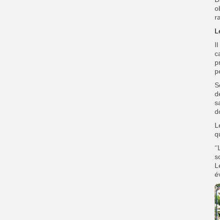
o
r
L
I
c
p
p
S
d
s
d
L
q
‘
s
L
é