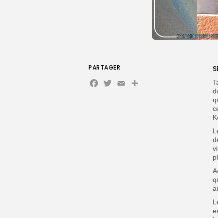
PARTAGER
S
Facebook
Twitter
Email
Partager
T
d
q
c
K
L
d
v
p
A
q
a
L
e