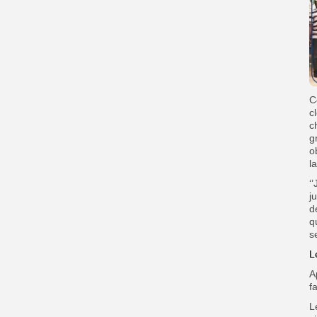
C
c
c
g
o
l
‘
j
d
q
s
L
A
f
L