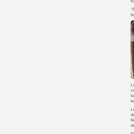
h
‘
t
L
c
t
l
L
d
f
d
D