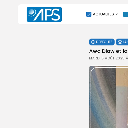
ACTUALITES
POLITIQUE
DÉPÊCHES
LA
SOCIÉTÉ
Awa Diaw et la
ÉCONOMIE
MARDI 5 AOÛT 2025 À
CULTURE
SPORT
ENVIRONNEMENT
INTERNATIONAL
AGENDA
SANTE