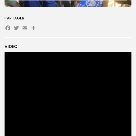
Search
Search
for:
Button
PARTAGER
FR
Facebook
Twitter
Email
Partager
VIDEO