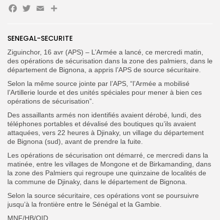
Facebook
Twitter
Email
Partager
Search
Search
for:
Button
SENEGAL-SECURITE
FR
Ziguinchor, 16 avr (APS) – L’Armée a lancé, ce mercredi matin,
des opérations de sécurisation dans la zone des palmiers, dans le
département de Bignona, a appris l’APS de source sécuritaire.
Selon la même source jointe par l’APS, “l’Armée a mobilisé
l’Artillerie lourde et des unités spéciales pour mener à bien ces
opérations de sécurisation”.
Des assaillants armés non identifiés avaient dérobé, lundi, des
téléphones portables et dévalisé des boutiques qu’ils avaient
attaquées, vers 22 heures à Djinaky, un village du département
de Bignona (sud), avant de prendre la fuite.
Les opérations de sécurisation ont démarré, ce mercredi dans la
matinée, entre les villages de Mongone et de Birkamanding, dans
la zone des Palmiers qui regroupe une quinzaine de localités de
la commune de Djinaky, dans le département de Bignona.
Selon la source sécuritaire, ces opérations vont se poursuivre
jusqu’à la frontière entre le Sénégal et la Gambie.
MNF/HB/OID