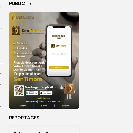
n
PUBLICITE
,
t
agal de Touba : une centaine de gendarmes mobilisés sur les...
de Touba : l’appel à la prudence de la Police sur...
Magal de Touba : plus de 4.800 policiers déployés pour sécuriser les...
sa collaboration avec la gendarmerie, sur...
REPORTAGES