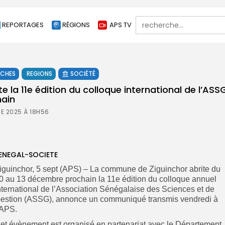
Search
REPORTAGES
RÉGIONS
APS TV
for:
ÊCHES
REGIONS
SOCIÉTÉ
te la 11e édition du colloque international de l’ASS
hain
E 2025 À 18H56
ENEGAL-SOCIETE
iguinchor, 5 sept (APS) – La commune de Ziguinchor abrite du
0 au 13 décembre prochain la 11e édition du colloque annuel
nternational de l’Association Sénégalaise des Sciences et de
estion (ASSG), annonce un communiqué transmis vendredi à
’APS.
et évènement est organisé en partenariat avec le Département