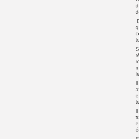
d
d
D
q
c
t
S
r
r
m
l
I
a
e
t
I
t
e
é