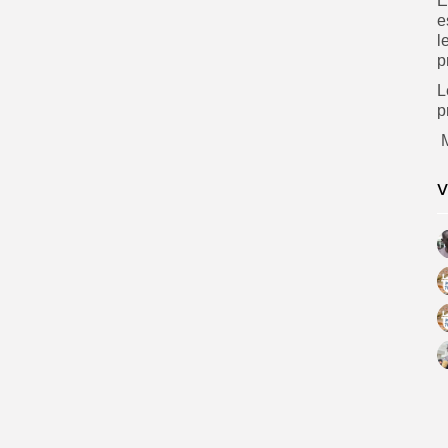
E
e
l
p
L
p
V