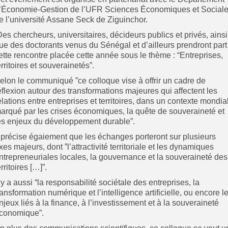
’Économie-Gestion de l’UFR Sciences Économiques et Social
e l’université Assane Seck de Ziguinchor.
es chercheurs, universitaires, décideurs publics et privés, ainsi
ue des doctorants venus du Sénégal et d’ailleurs prendront part
ette rencontre placée cette année sous le thème : “Entreprises,
erritoires et souverainetés”.
elon le communiqué ”ce colloque vise à offrir un cadre de
éflexion autour des transformations majeures qui affectent les
elations entre entreprises et territoires, dans un contexte mondia
arqué par les crises économiques, la quête de souveraineté et
es enjeux du développement durable”.
l précise égaiement que les échanges porteront sur plusieurs
xes majeurs, dont ”l’attractivité territoriale et les dynamiques
ntrepreneuriales locales, la gouvernance et la souveraineté des
erritoires […]”.
l y a aussi “la responsabilité sociétale des entreprises, la
ransformation numérique et l’intelligence artificielle, ou encore l
njeux liés à la finance, à l’investissement et à la souveraineté
conomique”.