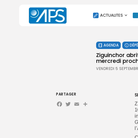
ACTUALITES
POLITIQUE
AGENDA
DÉP
SOCIÉTÉ
Ziguinchor abri
ÉCONOMIE
mercredi proc
CULTURE
VENDREDI 5 SEPTEMBR
SPORT
ENVIRONNEMENT
INTERNATIONAL
PARTAGER
S
Facebook
Twitter
Email
AGENDA
Z
1
SANTE
i
G
l
C