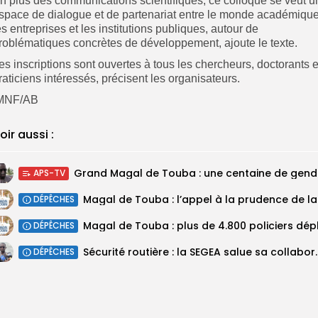
n plus des communications scientifiques, ce colloque se veut u
space de dialogue et de partenariat entre le monde académique
es entreprises et les institutions publiques, autour de
roblématiques concrètes de développement, ajoute le texte.
es inscriptions sont ouvertes à tous les chercheurs, doctorants e
raticiens intéressés, précisent les organisateurs.
MNF/AB
oir aussi :
Grand M
APS-TV
Magal 
DÉPÊCHES
DÉPÊCHES
Sécurité routière : la SEGEA salue 
DÉPÊCHES