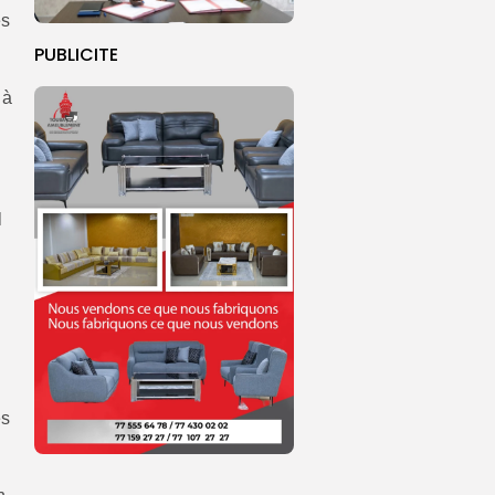
es
PUBLICITE
 à
l
es