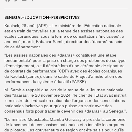
Facebook
Twitter
Email
Partager
SENEGAL-EDUCATION-PERSPECTIVES
Search
Search
for:
Button
Kaolack, 26 août (APS) – Le ministère de l’Education nationale
est en train de travailler sur la tenue des assises nationales des
FR
écoles coraniques, sous la forme de consultations “inclusives”, a
annoncé, mardi, Babacar Samb, directeur des “daaras” au sein
de ce département.
“Les assises nationales des +daaras+ constituent une étape
fondamentale” pour la prise en charge des problèmes de ce type
d’enseignement, a-t-il déclaré lors d’une cérémonie de signature
de contrats de performance (CDP) avec des écoles coraniques
de Kaolack (centre), dans le cadre du Projet d’amélioration des
performances du système éducatif (PAPSE).
M. Samb a rappelé que lors de la tenue de la Journée nationale
des “daaras”, le 28 novembre 2024, “le chef de l’Etat avait instruit
le ministre de l’Education nationale d’organiser des consultations
nationales inclusives pour qu’on puisse en sortir avec des
consensus forts pour tracer le devenir des +daaras+ au Sénégal”.
“Le ministre Moustapha Mamba Guirassy a présidé la cérémonie
de lancement de ces assises nationales et a installé les organes
de pilotage. Les gouverneurs de région ont été saisis pour qu’ils