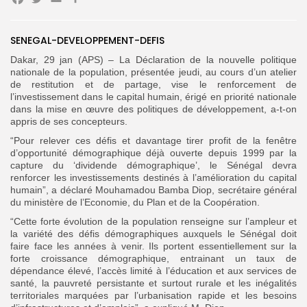
Facebook
Twitter
Email
Partager
SENEGAL-DEVELOPPEMENT-DEFIS
Dakar, 29 jan (APS) – La Déclaration de la nouvelle politique
nationale de la population, présentée jeudi, au cours d’un atelier
Search
Search
de restitution et de partage, vise le renforcement de
for:
Button
l’investissement dans le capital humain, érigé en priorité nationale
dans la mise en œuvre des politiques de développement, a-t-on
FR
appris de ses concepteurs.
“Pour relever ces défis et davantage tirer profit de la fenêtre
d’opportunité démographique déjà ouverte depuis 1999 par la
capture du ‘dividende démographique’, le Sénégal devra
renforcer les investissements destinés à l’amélioration du capital
humain”, a déclaré Mouhamadou Bamba Diop, secrétaire général
du ministère de l’Economie, du Plan et de la Coopération.
“Cette forte évolution de la population renseigne sur l’ampleur et
la variété des défis démographiques auxquels le Sénégal doit
faire face les années à venir. Ils portent essentiellement sur la
forte croissance démographique, entrainant un taux de
dépendance élevé, l’accès limité à l’éducation et aux services de
santé, la pauvreté persistante et surtout rurale et les inégalités
territoriales marquées par l’urbanisation rapide et les besoins