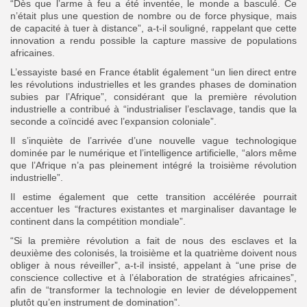
“Dès que l’arme à feu a été inventée, le monde a basculé. Ce
n’était plus une question de nombre ou de force physique, mais
de capacité à tuer à distance”, a-t-il souligné, rappelant que cette
innovation a rendu possible la capture massive de populations
africaines.
L’essayiste basé en France établit également “un lien direct entre
les révolutions industrielles et les grandes phases de domination
subies par l’Afrique”, considérant que la première révolution
industrielle a contribué à “industrialiser l’esclavage, tandis que la
seconde a coïncidé avec l’expansion coloniale”.
Il s’inquiète de l’arrivée d’une nouvelle vague technologique
dominée par le numérique et l’intelligence artificielle, “alors même
que l’Afrique n’a pas pleinement intégré la troisième révolution
industrielle”.
Il estime également que cette transition accélérée pourrait
accentuer les “fractures existantes et marginaliser davantage le
continent dans la compétition mondiale”.
“Si la première révolution a fait de nous des esclaves et la
deuxième des colonisés, la troisième et la quatrième doivent nous
obliger à nous réveiller”, a-t-il insisté, appelant à “une prise de
conscience collective et à l’élaboration de stratégies africaines”,
afin de “transformer la technologie en levier de développement
plutôt qu’en instrument de domination”.