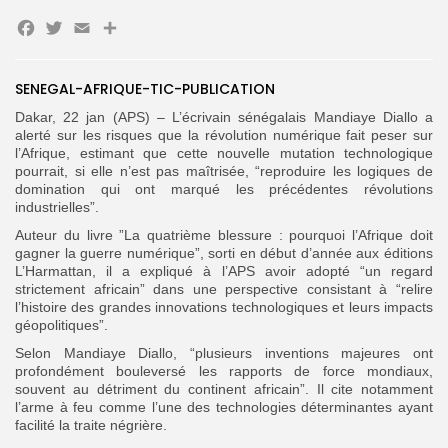
Facebook
Twitter
Email
Partager
Search
Search
for:
Button
SENEGAL-AFRIQUE-TIC-PUBLICATION
FR
Dakar, 22 jan (APS) – L’écrivain sénégalais Mandiaye Diallo a
alerté sur les risques que la révolution numérique fait peser sur
l’Afrique, estimant que cette nouvelle mutation technologique
pourrait, si elle n’est pas maîtrisée, “reproduire les logiques de
domination qui ont marqué les précédentes révolutions
industrielles”.
Auteur du livre ”La quatrième blessure : pourquoi l’Afrique doit
gagner la guerre numérique”, sorti en début d’année aux éditions
L’Harmattan, il a expliqué à l’APS avoir adopté “un regard
strictement africain” dans une perspective consistant à “relire
l’histoire des grandes innovations technologiques et leurs impacts
géopolitiques”.
Selon Mandiaye Diallo, “plusieurs inventions majeures ont
profondément bouleversé les rapports de force mondiaux,
souvent au détriment du continent africain”. Il cite notamment
l’arme à feu comme l’une des technologies déterminantes ayant
facilité la traite négrière.