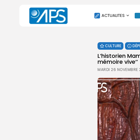
ACTUALITES
POLITIQUE
CULTURE
DÉP
SOCIÉTÉ
L’historien Ma
ÉCONOMIE
mémoire vive’’
CULTURE
MARDI 26 NOVEMBRE 2
SPORT
ENVIRONNEMENT
INTERNATIONAL
AGENDA
SANTE