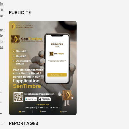
la
 à
PUBLICITE
re
ne
de
ns
ar
le paquet neutre, un outil de renforcement de...
d, une filiale du FONSIS, investit 800 millions de francs CFA...
arrage de la saison de football au 30...
‎Mondial minifootball 2027 : cinq sélections africaines déjà qualifiées, trois billets encore...
REPORTAGES