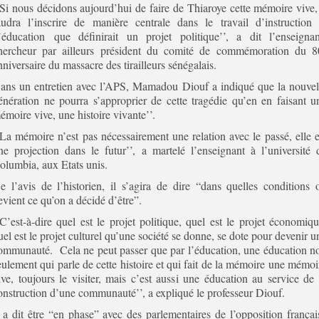
’Si nous décidons aujourd’hui de faire de Thiaroye cette mémoire vive, 
audra l’inscrire de manière centrale dans le travail d’instruction 
’éducation que définirait un projet politique’’, a dit l’enseignan
hercheur par ailleurs président du comité de commémoration du 8
nniversaire du massacre des tirailleurs sénégalais.
ans un entretien avec l’APS, Mamadou Diouf a indiqué que la nouvel
énération ne pourra s’approprier de cette tragédie qu’en en faisant u
émoire vive, une histoire vivante’’.
’La mémoire n’est pas nécessairement une relation avec le passé, elle e
ne projection dans le futur’’, a martelé l’enseignant à l’université 
olumbia, aux Etats unis.
e l’avis de l’historien, il s’agira de dire “dans quelles conditions 
evient ce qu’on a décidé d’être”.
’C’est-à-dire quel est le projet politique, quel est le projet économiqu
uel est le projet culturel qu’une société se donne, se dote pour devenir u
ommunauté. Cela ne peut passer que par l’éducation, une éducation n
eulement qui parle de cette histoire et qui fait de la mémoire une mémoi
ive, toujours le visiter, mais c’est aussi une éducation au service de 
onstruction d’une communauté’’, a expliqué le professeur Diouf.
l a dit être “en phase” avec des parlementaires de l’opposition françai