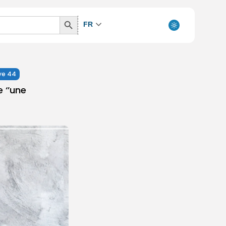
Search
FR
Button
ye 44
 ‘’une