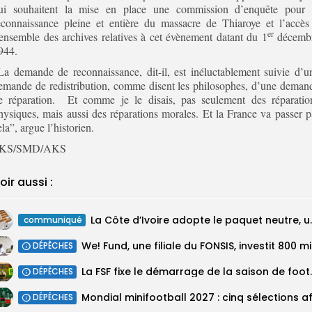
ui souhaitent la mise en place une commission d’enquête pour 
econnaissance pleine et entière du massacre de Thiaroye et l’accès
er
’ensemble des archives relatives à cet évènement datant du 1
décemb
944.
La demande de reconnaissance, dit-il, est inéluctablement suivie d’u
emande de redistribution, comme disent les philosophes, d’une deman
e réparation. Et comme je le disais, pas seulement des réparatio
hysiques, mais aussi des réparations morales. Et la France va passer p
ela”, argue l’historien.
KS/SMD/AKS
oir aussi :
La Côte d’Ivoire adopte 
communiqué
We! Fun
DÉPÊCHES
‎La FSF fixe le dém
DÉPÊCHES
DÉPÊCHES