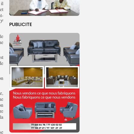
il
et
t-
e
0
PUBLICITE
le
ne
st
de
on
e,
ne
on
re
la
se