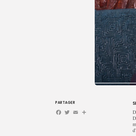
PARTAGER
S
Facebook
Twitter
Email
Partager
D
D
m
d