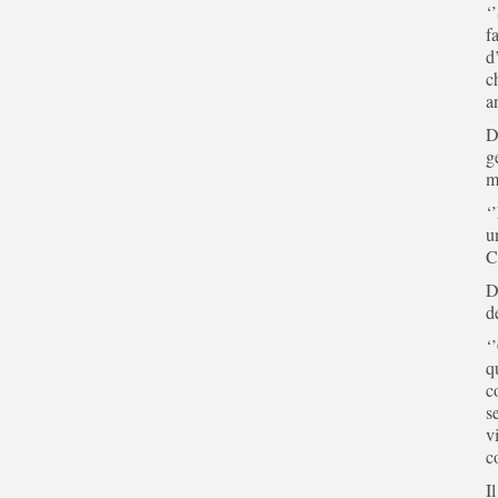
‘
f
d
c
a
D
g
m
‘
u
C
D
d
‘
q
c
s
v
c
I