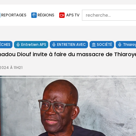
Search
REPORTAGES
RÉGIONS
APS TV
for:
ÊCHES
Entretien APS
ENTRETIEN AVEC
SOCIÉTÉ
Thiaro
madou Diouf invite à faire du massacre de Thiaroye
024 À 11H21