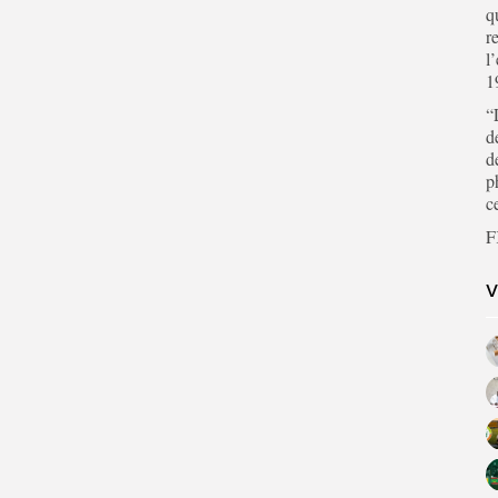
q
r
l
1
“
d
d
p
c
F
V