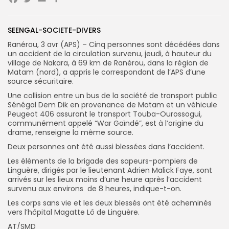
Facebook
Twitter
Email
Partager
Search
Search
for:
Button
SEENGAL-SOCIETE-DIVERS
Ranérou, 3 avr (APS) – Cinq personnes sont décédées dans
FR
un accident de la circulation survenu, jeudi, à hauteur du
village de Nakara, à 69 km de Ranérou, dans la région de
Matam (nord), a appris le correspondant de l’APS d’une
source sécuritaire.
Une collision entre un bus de la société de transport public
Sénégal Dem Dik en provenance de Matam et un véhicule
Peugeot 406 assurant le transport Touba-Ourossogui,
communément appelé “War Gaïndé”, est à l’origine du
drame, renseigne la même source.
Deux personnes ont été aussi blessées dans l’accident.
Les éléments de la brigade des sapeurs-pompiers de
Linguère, dirigés par le lieutenant Adrien Malick Faye, sont
arrivés sur les lieux moins d’une heure après l’accident
survenu aux environs de 8 heures, indique-t-on.
Les corps sans vie et les deux blessés ont été acheminés
vers l’hôpital Magatte Lô de Linguère.
AT/SMD