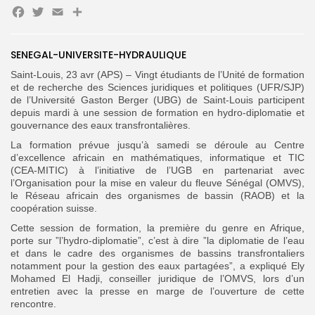
Facebook
Twitter
Email
Partager
SENEGAL-UNIVERSITE-HYDRAULIQUE
Search
Search
for:
Button
Saint-Louis, 23 avr (APS) – Vingt étudiants de l’Unité de formation
et de recherche des Sciences juridiques et politiques (UFR/SJP)
FR
de l’Université Gaston Berger (UBG) de Saint-Louis participent
depuis mardi à une session de formation en hydro-diplomatie et
gouvernance des eaux transfrontalières.
La formation prévue jusqu’à samedi se déroule au Centre
d’excellence africain en mathématiques, informatique et TIC
(CEA-MITIC) à l’initiative de l’UGB en partenariat avec
l’Organisation pour la mise en valeur du fleuve Sénégal (OMVS),
le Réseau africain des organismes de bassin (RAOB) et la
coopération suisse.
Cette session de formation, la première du genre en Afrique,
porte sur ”l’hydro-diplomatie”, c’est à dire ”la diplomatie de l’eau
et dans le cadre des organismes de bassins transfrontaliers
notamment pour la gestion des eaux partagées”, a expliqué Ely
Mohamed El Hadji, conseiller juridique de l’OMVS, lors d’un
entretien avec la presse en marge de l’ouverture de cette
rencontre.