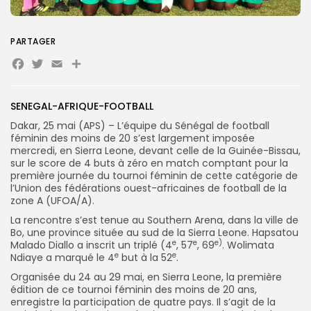
Search
Search
for:
Button
PARTAGER
Facebook
Twitter
Email
FR
SENEGAL-AFRIQUE-FOOTBALL
Dakar, 25 mai (APS) – L’équipe du Sénégal de football
féminin des moins de 20 s’est largement imposée
mercredi, en Sierra Leone, devant celle de la Guinée-Bissau,
sur le score de 4 buts à zéro en match comptant pour la
première journée du tournoi féminin de cette catégorie de
l’Union des fédérations ouest-africaines de football de la
zone A (UFOA/A).
La rencontre s’est tenue au Southern Arena, dans la ville de
Bo, une province située au sud de la Sierra Leone. Hapsatou
e
e
e)
Malado Diallo a inscrit un triplé (4
, 57
, 69
. Wolimata
e
e
Ndiaye a marqué le 4
but à la 52
.
Organisée du 24 au 29 mai, en Sierra Leone, la première
édition de ce tournoi féminin des moins de 20 ans,
enregistre la participation de quatre pays. Il s’agit de la