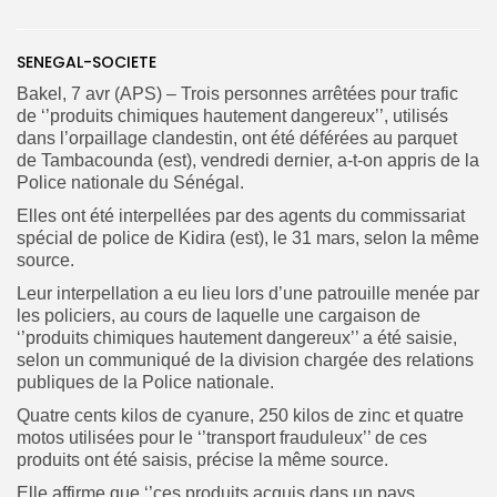
SENEGAL-SOCIETE
Search
Search
for:
Button
Bakel, 7 avr (APS) – Trois personnes arrêtées pour trafic
de ‘’produits chimiques hautement dangereux’’, utilisés
FR
dans l’orpaillage clandestin, ont été déférées au parquet
de Tambacounda (est), vendredi dernier, a-t-on appris de la
Police nationale du Sénégal.
Elles ont été interpellées par des agents du commissariat
spécial de police de Kidira (est), le 31 mars, selon la même
source.
Leur interpellation a eu lieu lors d’une patrouille menée par
les policiers, au cours de laquelle une cargaison de
‘’produits chimiques hautement dangereux’’ a été saisie,
selon un communiqué de la division chargée des relations
publiques de la Police nationale.
Quatre cents kilos de cyanure, 250 kilos de zinc et quatre
motos utilisées pour le ‘’transport frauduleux’’ de ces
produits ont été saisis, précise la même source.
Elle affirme que ‘’ces produits acquis dans un pays