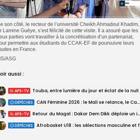
e son côté, le recteur de l’université Cheikh Ahmadoul Khadim,
r Lamine Guèye, s’est félicité de cette visite. Il a assuré que les
eux parties vont travailler à la concrétisation d’un partenariat,
our permettre aux étudiants du CCAK-EF de poursuivre leurs
tudes en France.
S/ASG
oir aussi :
Touba, entre lumière du jour et éclat de la nuit
APS-TV
‎CAN Féminine 2026 : le Mali se relance, le Cameroun domine le...
DÉPÊCHES
Retour du Magal : Dakar Dem Dikk déploie un important dispositif pour...
APS-TV
‎Afrobas
DÉPÊCHES