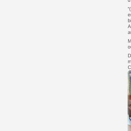
d
“
e
b
A
a
M
o
D
m
C