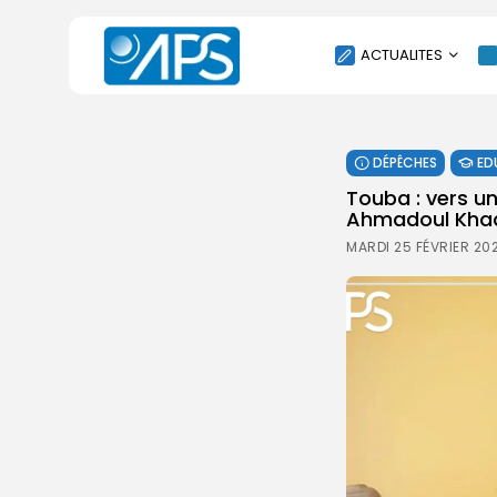
ACTUALITES
POLITIQUE
DÉPÊCHES
ED
SOCIÉTÉ
Touba : vers u
ÉCONOMIE
Ahmadoul Kha
CULTURE
MARDI 25 FÉVRIER 202
SPORT
ENVIRONNEMENT
INTERNATIONAL
AGENDA
SANTE