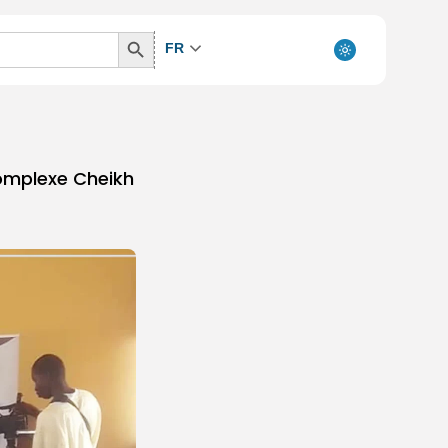
Search
FR
Button
complexe Cheikh