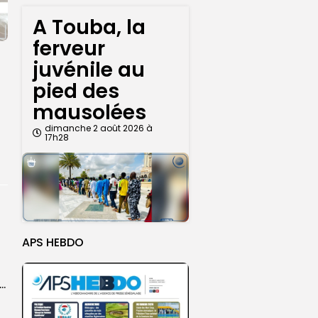
A Touba, la
ferveur
juvénile au
pied des
mausolées
dimanche 2 août 2026 à
17h28
APS HEBDO
ket U18 : les sélections masculine et féminine du Sénégal fixées sur...