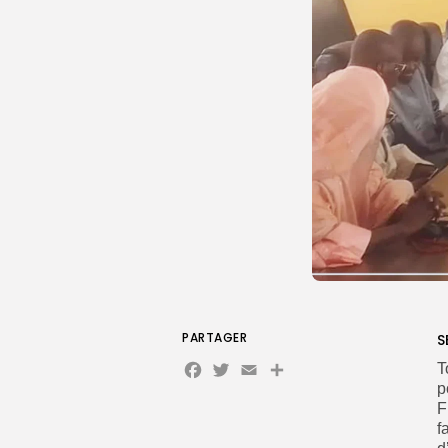
PARTAGER
S
Facebook
Twitter
Email
T
p
F
f