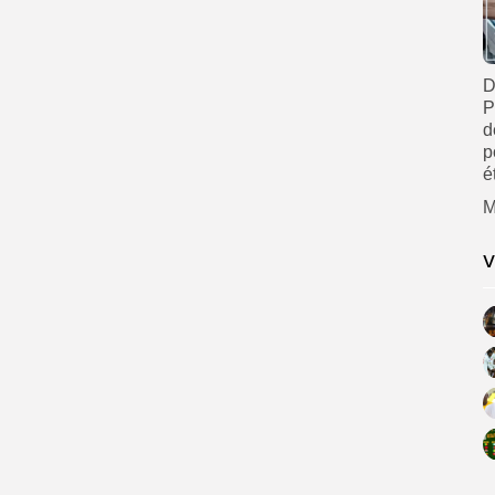
D
P
d
p
é
M
V