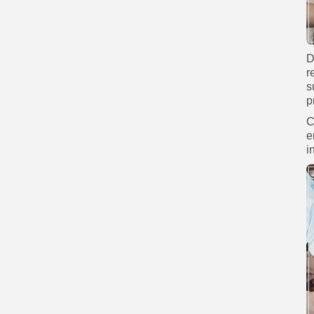
D
r
s
p
C
e
i