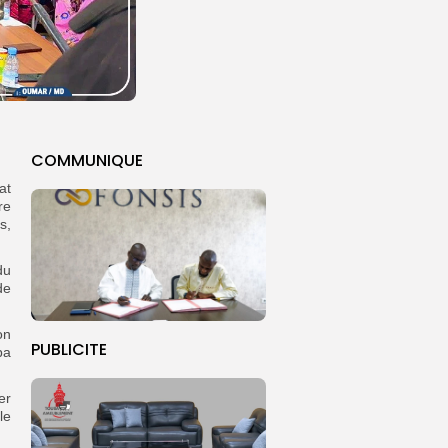
COMMUNIQUE
at
re
s,
du
de
on
PUBLICITE
ba
er
le