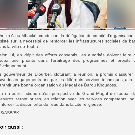
‎Cheikh Aliou Mbacké, conduisant la délégation du comité d’organisation,
nsisté sur la nécessité de renforcer les infrastructures sociales de ba
ans la ville de Touba.
Selon lui, en dépit des efforts consentis, les autorités doivent faire 
ouba une priorité dans l’arbitrage des programmes et projets 
éveloppement.
‎Le gouverneur de Diourbel, clôturant la réunion, a promis d’assurer 
uivi des engagements pris par les différents services techniques, afin 
arantir une bonne organisation du Magal de Darou Khoudoss.
‎Il a en outre indiqué qu’en perspective du Grand Magal de Touba, d
esures seront prises, en relation avec les services compétents, po
enforcer la disponibilité de l’eau dans la cité religieuse.
S/ASB/BK
oir aussi :