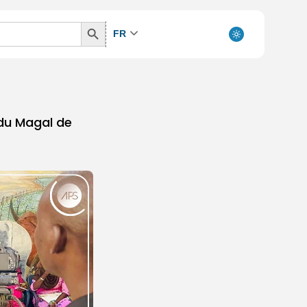
Search
FR
Button
 du Magal de