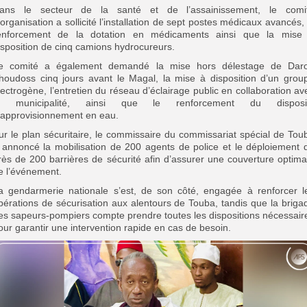
‎Dans le secteur de la santé et de l’assainissement, le comi
’organisation a sollicité l’installation de sept postes médicaux avancés, 
enforcement de la dotation en médicaments ainsi que la mise
isposition de cinq camions hydrocureurs.
Le comité a également demandé la mise hors délestage de Dar
houdoss cinq jours avant le Magal, la mise à disposition d’un grou
lectrogène, l’entretien du réseau d’éclairage public en collaboration av
a municipalité, ainsi que le renforcement du disposit
’approvisionnement en eau.
‎Sur le plan sécuritaire, le commissaire du commissariat spécial de Tou
 annoncé la mobilisation de 200 agents de police et le déploiement 
rès de 200 barrières de sécurité afin d’assurer une couverture optima
e l’événement.
‎La gendarmerie nationale s’est, de son côté, engagée à renforcer l
pérations de sécurisation aux alentours de Touba, tandis que la briga
es sapeurs-pompiers compte prendre toutes les dispositions nécessair
our garantir une intervention rapide en cas de besoin.