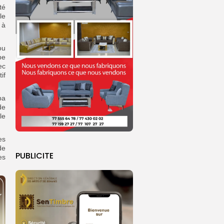
té
le
 à
ou
pe
ec
if
ba
de
le
es
de
PUBLICITE
es