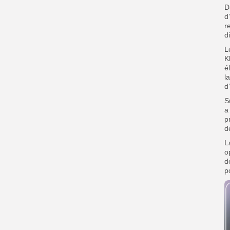
‎
d
r
d
‎
K
é
l
d
‎
a
p
d
‎
o
d
p