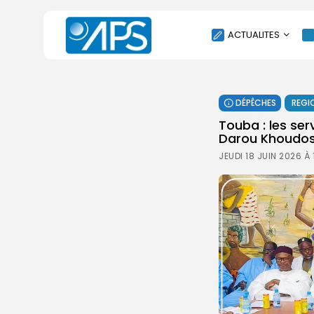
ACTUALITES
POLITIQUE
DÉPÊCHES
REGI
SOCIÉTÉ
Touba : les se
ÉCONOMIE
Darou Khoudo
CULTURE
JEUDI 18 JUIN 2026 À
SPORT
ENVIRONNEMENT
INTERNATIONAL
AGENDA
SANTE