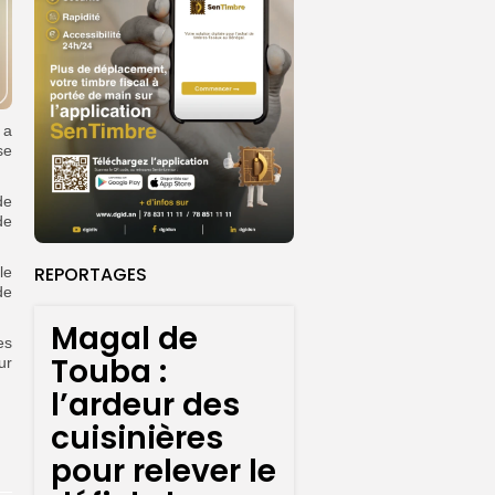
 a
se
de
de
REPORTAGES
le
de
Magal de
es
Touba :
ur
l’ardeur des
cuisinières
pour relever le