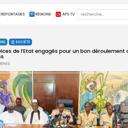
Search
REPORTAGES
RÉGIONS
APS TV
for:
ONS
SOCIÉTÉ
rvices de l’Etat engagés pour un bon déroulement
ss
 16H33