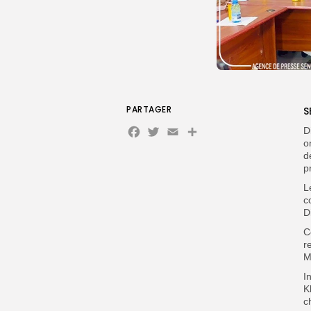
PARTAGER
S
Facebook
Twitter
Email
Partager
D
o
d
p
L
c
D
‎
r
M
‎
K
c